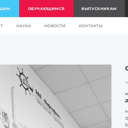
ЮЩИМ
ОБУЧАЮЩИМСЯ
ВЫПУСКНИКАМ
ЕТ
НАУКА
НОВОСТИ
КОНТАКТЫ
1
0
0
2
2
2
1
2
«
«
«
С
З
«
Р
В
Д
с
М
П
П
У
В
М
В
в
В
в
в
«
т
Ф
н
В
в
в
с
ц
м
б
п
к
к
м
п
п
о