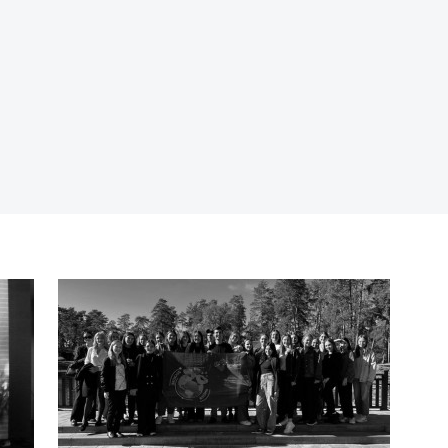
П
п
М
э
П