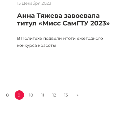
15 Декабря 2023
Анна Тяжева завоевала
титул «Мисс СамГТУ 2023»
В Политехе подвели итоги ежегодного
конкурса красоты
8
9
10
11
12
13
»