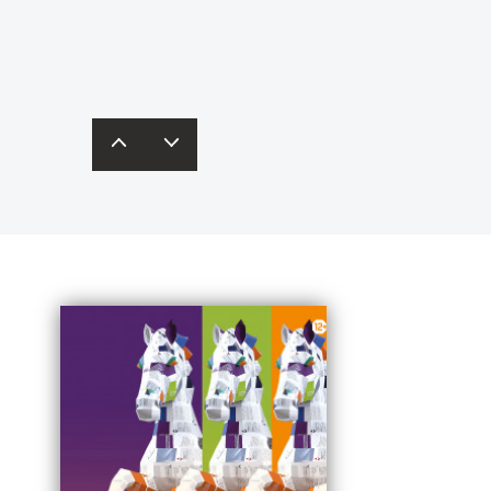
одробнее – в
карточках
редставят свои бизнес-идеи
инобрнауки России.
кспертам и получат рекомендации.
одробная информация – по
ссылке
.