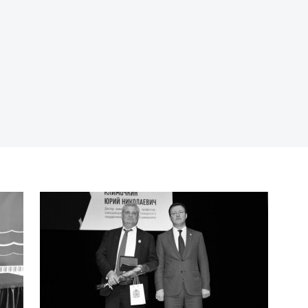
П
п
М
э
П