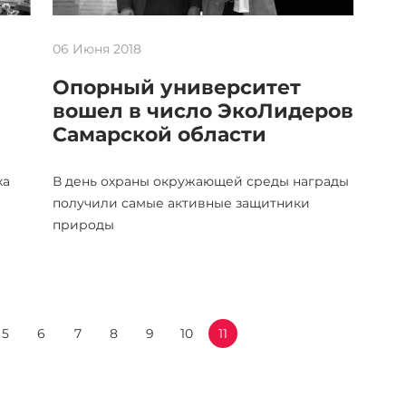
06 Июня 2018
Опорный университет
вошел в число ЭкоЛидеров
Самарской области
ха
В день охраны окружающей среды награды
получили самые активные защитники
природы
5
6
7
8
9
10
11