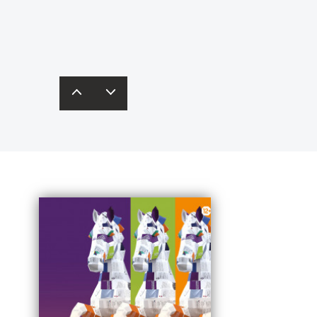
одробнее – в
карточках
редставят свои бизнес-идеи
инобрнауки России.
кспертам и получат рекомендации.
одробная информация – по
ссылке
.