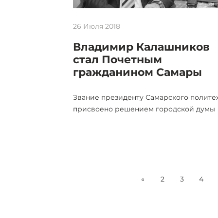
26 Июля 2018
Владимир Калашников
стал Почетным
гражданином Самары
Звание президенту Самарского полите
присвоено решением городской думы
«
2
3
4