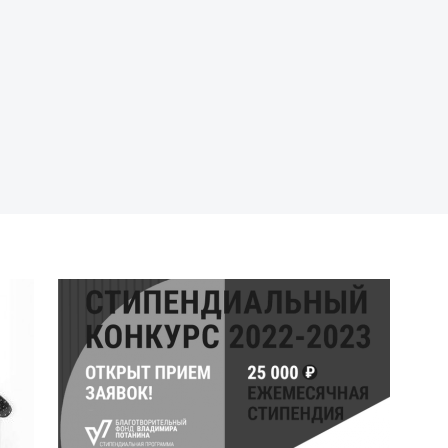
П
п
М
э
П