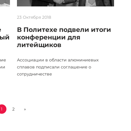
23 Октября 2018
е
В Политехе подвели итоги
ный
конференции для
литейщиков
ние
Ассоциации в области алюминиевых
лии
сплавов подписали соглашение о
сотрудничестве
1
2
»