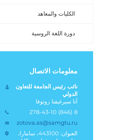
الكليات والمعاهد
دورة اللغة الروسية
معلومات الاتصال
نائب رئيس الجامعة للتعاون
الدولي
آنا سيرغيفنا زوتوفا
8 (846) 278-43-10
zotova.as@samgtu.ru
العنوان: 443100، سامارا،