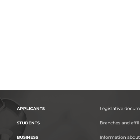
Legislative docum
APPLICANTS
Branches and affil
STUDENTS
Information about
BUSINESS