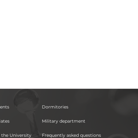
ents
Dormitories
iates
Military department
 the University
Frequently asked questions