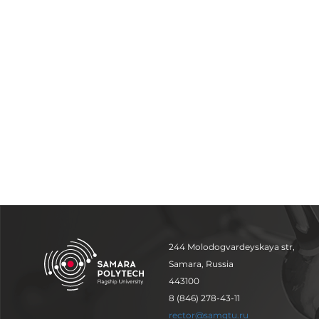
244 Molodogvardeyskaya str,
Samara, Russia
443100
8 (846) 278-43-11
rector@samgtu.ru