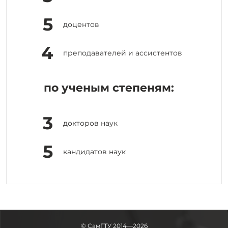
5
доцентов
4
преподавателей и ассистентов
по ученым степеням:
3
докторов наук
5
кандидатов наук
© СамГТУ 2014—2026