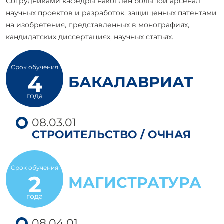
Сотрудниками кафедры накоплен большой арсенал
научных проектов и разработок, защищенных патентами
на изобретения, представленных в монографиях,
кандидатских диссертациях, научных статьях.
Срок обучения
4
БАКАЛАВРИАТ
года
08.03.01
СТРОИТЕЛЬСТВО / ОЧНАЯ
Срок обучения
2
МАГИСТРАТУРА
года
08.04.01