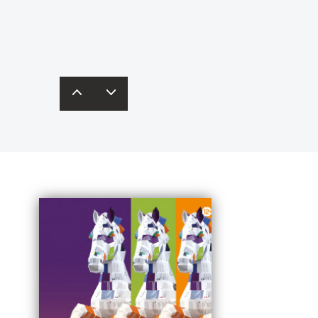
одробнее – в
карточках
редставят свои бизнес-идеи
инобрнауки России.
кспертам и получат рекомендации.
одробная информация – по
ссылке
.