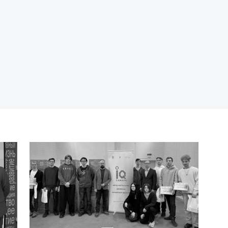
П
п
М
э
П