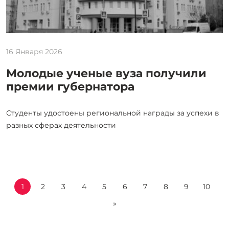
16 Января 2026
Молодые ученые вуза получили
премии губернатора
Студенты удостоены региональной награды за успехи в
разных сферах деятельности
1
2
3
4
5
6
7
8
9
10
»