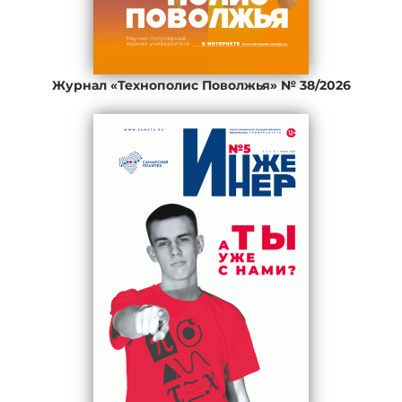
Журнал «Технополис Поволжья» № 38/2026