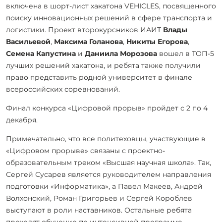
включена в шорт-лист хакатона VEHICLES, посвященного
поиску инновационных решений в сфере транспорта и
логистики. Проект второкурсников ИАИТ
Влады
Васильевой
,
Максима Голанова
,
Никиты Егорова
,
Семена Капустина
и
Даниила Морозова
вошел в ТОП-5
лучших решений хакатона, и ребята также получили
право представить родной университет в финале
всероссийских соревнований.
Финал конкурса «Цифровой прорыв» пройдет с 2 по 4
декабря.
Примечательно, что все политеховцы, участвующие в
«Цифровом прорыве» связаны с проектно-
образовательным треком «Высшая научная школа». Так,
Сергей Сусарев является руководителем направления
подготовки «Информатика», а Павел Макеев, Андрей
Волхонский, Роман Григорьев и Сергей Короблев
выступают в роли наставников. Остальные ребята
проходят обучение по интенсивной программе.