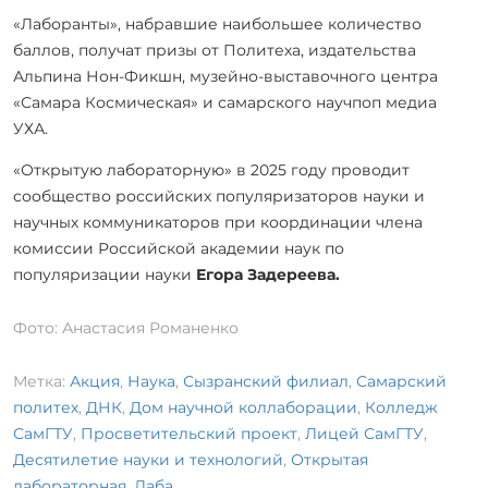
«Лаборанты», набравшие наибольшее количество
баллов, получат призы от Политеха, издательства
Альпина Нон-Фикшн, музейно-выставочного центра
«Самара Космическая» и самарского научпоп медиа
УХА.
«Открытую лабораторную» в 2025 году проводит
сообщество российских популяризаторов науки и
научных коммуникаторов при координации члена
комиссии Российской академии наук по
популяризации науки
Егора Задереева.
Фото: Анастасия Романенко
Метка:
Акция
,
Наука
,
Сызранский филиал
,
Самарский
политех
,
ДНК
,
Дом научной коллаборации
,
Колледж
СамГТУ
,
Просветительский проект
,
Лицей СамГТУ
,
Десятилетие науки и технологий
,
Открытая
лабораторная
,
Лаба