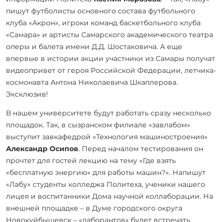
пишут футболисты основного состава футбольного
клуба «Акрон», игроки команд баскетбольного клуба
«Самара» и артисты Самарского академического театра
оперы и балета имени Д.Д. Шостаковича. А еще
впервые в истории акции участники из Самары получат
видеопривет от героя Российской Федерации, летчика-
космонавта Антона Николаевича Шкаплерова.
Эксклюзив!
В нашем университете будут работать сразу несколько
площадок. Так, в сызранском филиале «завлабом»
выступит завкафедрой «Технология машиностроения»
Александр Осипов
. Перед началом тестирования он
прочтет для гостей лекцию на тему «Где взять
«бесплатную энергию» для работы машин?». Напишут
«Лабу» студенты колледжа Политеха, ученики нашего
лицея и воспитанники Дома научной коллаборации. На
внешней площадке – в Думе городского округа
Новокуйбышевск – «лаборантов» будет встречать