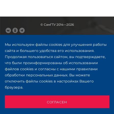
© СамГТУ 2014—2026
443100, Самара
Ул. Молодогвардейская, 244,
Мы используем файлы cookies для улучшения работы
главный корпус
сайта и большего удобства его использования.
8 (846) 278-43-11
Продолжая пользоваться сайтом, вы подтверждаете,
rector@samgtu.ru
что были проинформированы об использовании
файлов cookies и согласны с нашими правилами
Обратная связь
обработки персональных данных. Вы можете
отключить файлы cookies в настройках Вашего
Приемная комиссия
браузера.
+7 (800) 302-17-71
Приёмная комиссия
Заочное обучение
СОГЛАСЕН
+ 7 (846) 279-03-58