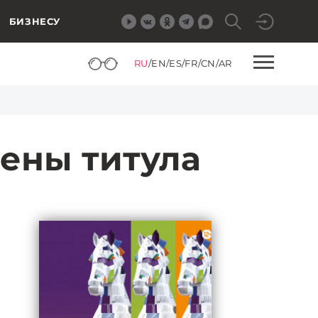
БИЗНЕСУ
RU
/
EN
/
ES
/
FR
/
CN
/
AR
ены титула