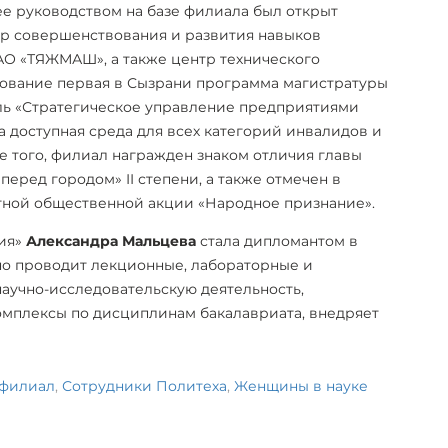
ее руководством на базе филиала был открыт
р совершенствования и развития навыков
АО «ТЯЖМАШ», а также центр технического
ование первая в Сызрани программа магистратуры
ь «Стратегическое управление предприятиями
а доступная среда для всех категорий инвалидов и
 того, филиал награжден знаком отличия главы
перед городом» II степени, а также отмечен в
стной общественной акции «Народное признание».
ия»
Александра Мальцева
стала дипломантом в
о проводит лекционные, лабораторные и
научно-исследовательскую деятельность,
омплексы по дисциплинам бакалавриата, внедряет
 филиал
,
Сотрудники Политеха
,
Женщины в науке