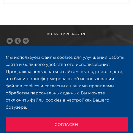
© СамГТУ 2014—2026
443100, Самара
Ул. Молодогвардейская, 244,
Мы используем файлы cookies для улучшения работы
главный корпус
сайта и большего удобства его использования.
8 (846) 278-43-11
Продолжая пользоваться сайтом, вы подтверждаете,
rector@samgtu.ru
что были проинформированы об использовании
файлов cookies и согласны с нашими правилами
Обратная связь
обработки персональных данных. Вы можете
отключить файлы cookies в настройках Вашего
Приемная комиссия
браузера.
+7 (800) 302-17-71
Приёмная комиссия
Заочное обучение
СОГЛАСЕН
+ 7 (846) 279-03-58