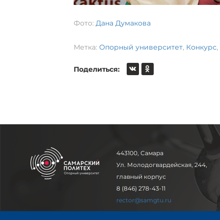
Фото:
Дана Думакова
Метка:
Опорный университет
,
Конкурс
,
Поделиться:
443100, Самара
Ул. Молодогвардейская, 244,
главный корпус
8 (846) 278-43-11
rector@samgtu.ru
Обратная связь