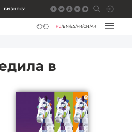
БИЗНЕСУ
RU
/
EN
/
ES
/
FR
/
CN
/
AR
едила в