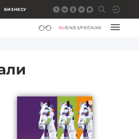
БИЗНЕСУ
RU
/
EN
/
ES
/
FR
/
CN
/
AR
али