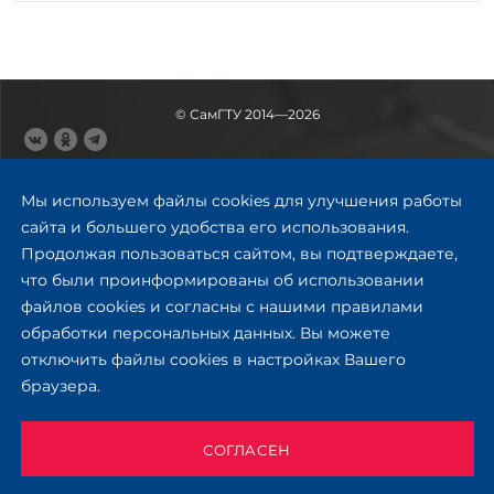
© СамГТУ 2014—2026
443100, Самара
Ул. Молодогвардейская, 244,
Мы используем файлы cookies для улучшения работы
главный корпус
сайта и большего удобства его использования.
8 (846) 278-43-11
Продолжая пользоваться сайтом, вы подтверждаете,
rector@samgtu.ru
что были проинформированы об использовании
файлов cookies и согласны с нашими правилами
Обратная связь
обработки персональных данных. Вы можете
отключить файлы cookies в настройках Вашего
Приемная комиссия
браузера.
+7 (800) 302-17-71
Приёмная комиссия
Заочное обучение
СОГЛАСЕН
+ 7 (846) 279-03-58