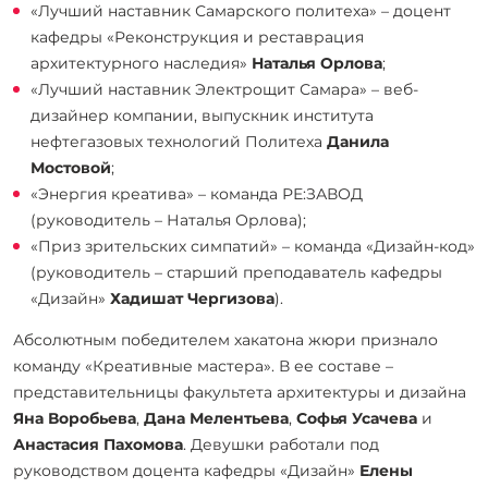
«Лучший наставник Самарского политеха» – доцент
кафедры «Реконструкция и реставрация
архитектурного наследия»
Наталья Орлова
;
«Лучший наставник Электрощит Самара» – веб-
дизайнер компании, выпускник института
нефтегазовых технологий Политеха
Данила
Мостовой
;
«Энергия креатива» – команда РЕ:ЗАВОД
(руководитель – Наталья Орлова);
«Приз зрительских симпатий» – команда «Дизайн-код»
(руководитель – старший преподаватель кафедры
«Дизайн»
Хадишат Чергизова
).
Абсолютным победителем хакатона жюри признало
команду «Креативные мастера». В ее составе –
представительницы факультета архитектуры и дизайна
Яна Воробьева
,
Дана Мелентьева
,
Софья Усачева
и
Анастасия Пахомова
. Девушки работали под
руководством доцента кафедры «Дизайн»
Елены