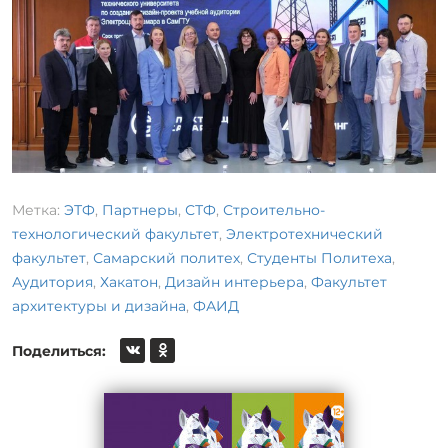
Метка:
ЭТФ
,
Партнеры
,
СТФ
,
Строительно-
технологический факультет
,
Электротехнический
факультет
,
Самарский политех
,
Студенты Политеха
,
Аудитория
,
Хакатон
,
Дизайн интерьера
,
Факультет
архитектуры и дизайна
,
ФАИД
Поделиться: