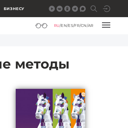
БИЗНЕСУ
RU
/
EN
/
ES
/
FR
/
CN
/
AR
ые методы