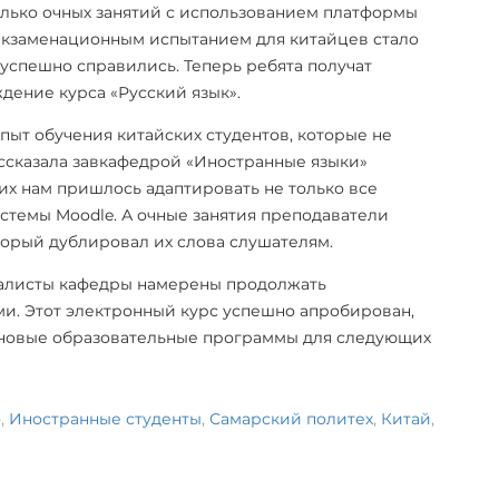
олько очных занятий с использованием платформы
Экзаменационным испытанием для китайцев стало
 успешно справились. Теперь ребята получат
ение курса «Русский язык».
пыт обучения китайских студентов, которые не
ассказала завкафедрой «Иностранные языки»
них нам пришлось адаптировать не только все
стемы Moodle. А очные занятия преподаватели
орый дублировал их слова слушателям.
иалисты кафедры намерены продолжать
ми. Этот электронный курс успешно апробирован,
ь новые образовательные программы для следующих
о
,
Иностранные студенты
,
Самарский политех
,
Китай
,