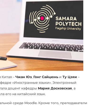
з Китая –
Чжан Юэ
,
Гонг Сайцюнь
и
Ту Цзяи
–
афедре «Иностранные языки». Электронный
тала доцент кафедры
Мария Досковская
, а
а его на китайский язык.
льной среде Moodle. Кроме того, преподаватели