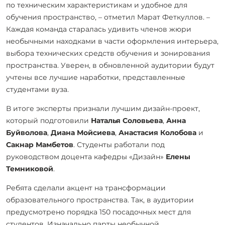
по техническим характеристикам и удобное для
обучения пространство, –
отметил
Марат Феткуллов
. –
Каждая команда старалась удивить членов жюри
необычными находками в части оформления интерьера,
выбора технических средств обучения и зонирования
пространства. Уверен, в обновленной аудитории будут
учтены все лучшие наработки, представленные
студентами вуза.
В итоге эксперты признали лучшим дизайн-проект,
который подготовили
Наталья Соловьева
,
Анна
Буйволова
,
Диана Мойсиева
,
Анастасия Колобова
и
Сакнар Мамбетов
. Студенты работали под
руководством доцента кафедры «Дизайн»
Елены
Темниковой
.
Ребята сделали акцент на трансформации
образовательного пространства. Так, в аудитории
предусмотрено порядка 150 посадочных мест для
студентов. Изначально парты необычной