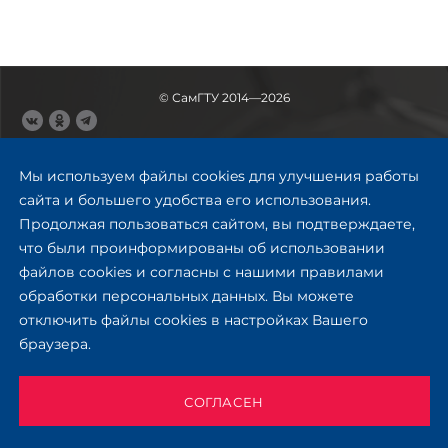
© СамГТУ 2014—2026
443100, Самара
Ул. Молодогвардейская, 244,
Мы используем файлы cookies для улучшения работы
главный корпус
сайта и большего удобства его использования.
8 (846) 278-43-11
Продолжая пользоваться сайтом, вы подтверждаете,
rector@samgtu.ru
что были проинформированы об использовании
файлов cookies и согласны с нашими правилами
Обратная связь
обработки персональных данных. Вы можете
отключить файлы cookies в настройках Вашего
Приемная комиссия
браузера.
+7 (800) 302-17-71
Приёмная комиссия
Заочное обучение
СОГЛАСЕН
+ 7 (846) 279-03-58