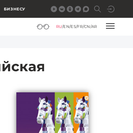
БИЗНЕСУ
RU
/
EN
/
ES
/
FR
/
CN
/
AR
ийская