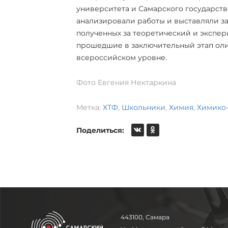
университета и Самарского государст
анализировали работы и выставляли за
полученных за теоретический и экспер
прошедшие в заключительный этап оли
всероссийском уровне.
Фото Евгения Нектаркина
Метка:
ХТФ
,
Школьники
,
Химия
,
Химико-
Поделиться:
443100, Самара