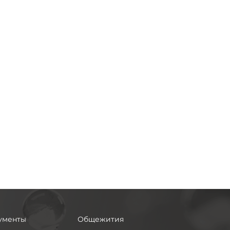
ументы
Общежития