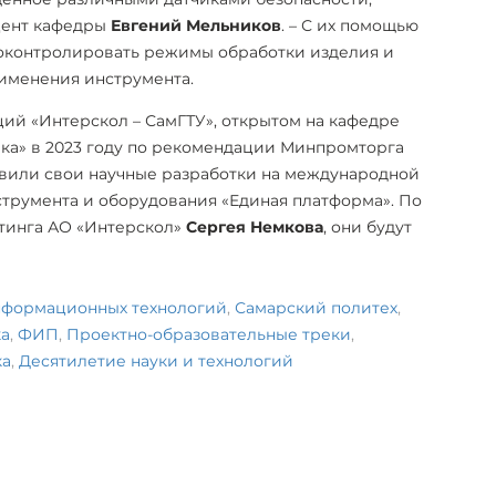
цент кафедры
Евгений Мельников
. – С их помощью
оконтролировать режимы обработки изделия и
рименения инструмента.
ий «Интерскол – СамГТУ», открытом на кафедре
а» в 2023 году по рекомендации Минпромторга
авили свои научные разработки на международной
румента и оборудования «Единая платформа». По
тинга АО «Интерскол»
Сергея Немкова
, они будут
информационных технологий
,
Самарский политех
,
а
,
ФИП
,
Проектно-образовательные треки
,
ка
,
Десятилетие науки и технологий