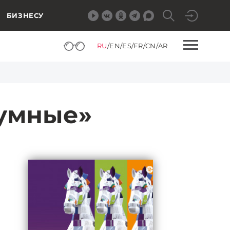
БИЗНЕСУ
RU
/
EN
/
ES
/
FR
/
CN
/
AR
«умные»