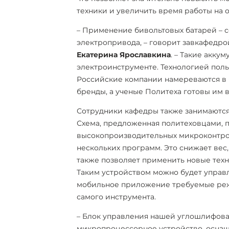
техники и увеличить время работы на о
– Применение бивольтовых батарей – 
электропривода, – говорит завкафедр
Екатерина Ярославкина
. – Такие акку
электроинструменте. Технологией пол
Российские компании намереваются в
бренды, а ученые Политеха готовы им в
Сотрудники кафедры также занимаютс
Схема, предложенная политеховцами, 
высокопроизводительных микроконтро
нескольких программ. Это снижает вес
также позволяет применить новые тех
Таким устройством можно будет управл
мобильное приложение требуемые реж
самого инструмента.
– Блок управления нашей углошлифов
микропроцессорное устройство, оснащ