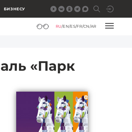
БИЗНЕСУ
RU
/
EN
/
ES
/
FR
/
CN
/
AR
валь «Парк