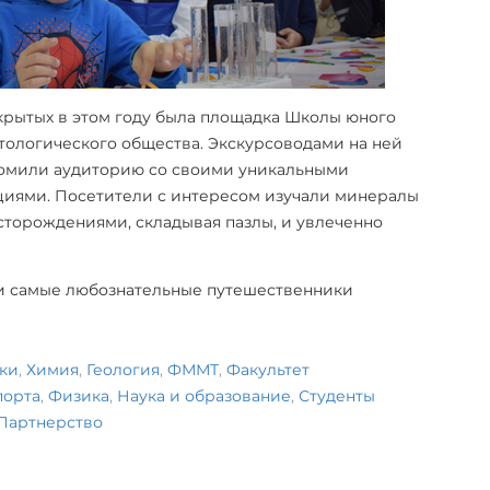
крытых в этом году была площадка Школы юного
тологического общества. Экскурсоводами на ней
комили аудиторию со своими уникальными
циями. Посетители с интересом изучали минералы
сторождениями, складывая пазлы, и увлеченно
и самые любознательные путешественники
ки
,
Химия
,
Геология
,
ФММТ
,
Факультет
порта
,
Физика
,
Наука и образование
,
Студенты
Партнерство