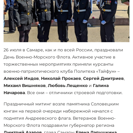
26 июля в Самаре, как и по всей России, праздновали
День Военно-Морского Флота. Активное участие в
торжественных мероприятиях приняли курсанты
военно-патриотического клуба Политеха «Тайфун» –
Алексей Индов
,
Николай Прокаев
,
Сергей Дмитриев
,
Михаил Вишняков
,
Любовь Лещенко
и
Галина
Начарова
. Все они – отличники строевой подготовки.
Праздничный митинг возле памятника Соловецким
юнгам на первой очереди набережной начался с
поднятия Андреевского флага. Ветеранов Военно-
Морского Флота поздравили губернатор региона
Дмитрий Азаров
, глава Самары
Елена Лапушкина
,