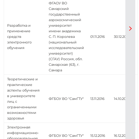
ФГАОУ ВО
Самарский
государственный
аэрокосмический
Разработка и
университет
применение
имени академика
средств
С. П. Королева
01.11.2016
30.12.2016
электронного
(национальный
обучения
исследовательский
университет)
(СГАУ) Россия, обл.
Самарская (63), г.
Самара
Теоретические и
практические
аспекты обучения
в университете
ФГБОУ ВО "СамГТУ"
13.11.2016
14.10.2016
лиц с
ограниченными
возможностями
здоровья
Электронная
информационно-
ФГБОУ ВО "СамГТУ"
15.12.2016
16.12.2016
образовательная