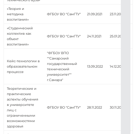
технического вуза»
«Теория и
методика
ФГБОУ ВО "СамГТУ"
21.09.2021
23.11.2021
воспитания»
«Студенческий
коллектив как
ФГБОУ ВО "СамГТУ"
24.11.2021
25.01.2022
объект
воспитания»
"ФГБОУ ВПО
""Самарский
Кейс-технологии в
государственный
образовательном
13.09.2022
14.12.2022
технический
процессе
университет""
г.Самара"
Теоретические и
практические
аспекты обучения
в университете
ФГБОУ ВО "СамГТУ"
28.11.2022
30.11.2022
лиц с
ограниченными
возможностями
здоровья