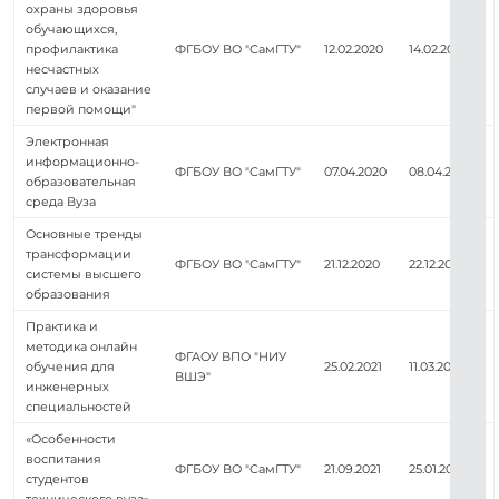
охраны здоровья
обучающихся,
профилактика
ФГБОУ ВО "СамГТУ"
12.02.2020
14.02.2020
несчастных
случаев и оказание
первой помощи"
Электронная
информационно-
ФГБОУ ВО "СамГТУ"
07.04.2020
08.04.2020
образовательная
среда Вуза
Основные тренды
трансформации
ФГБОУ ВО "СамГТУ"
21.12.2020
22.12.2020
системы высшего
образования
Практика и
методика онлайн
ФГАОУ ВПО "НИУ
обучения для
25.02.2021
11.03.2021
ВШЭ"
инженерных
специальностей
«Особенности
воспитания
ФГБОУ ВО "СамГТУ"
21.09.2021
25.01.2022
студентов