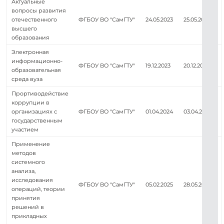
Актуальные
вопросы развития
отечественного
ФГБОУ ВО "СамГТУ"
24.05.2023
25.05.2023
высшего
образования
Электронная
информационно-
ФГБОУ ВО "СамГТУ"
19.12.2023
20.12.2023
образовательная
среда вуза
Прортиводействие
коррупции в
организациях с
ФГБОУ ВО "СамГТУ"
01.04.2024
03.04.2024
государственным
участием
Применение
методов
системного
анализа,
исследования
ФГБОУ ВО "СамГТУ"
05.02.2025
28.05.2025
операций, теории
принятия
решений в
прикладных