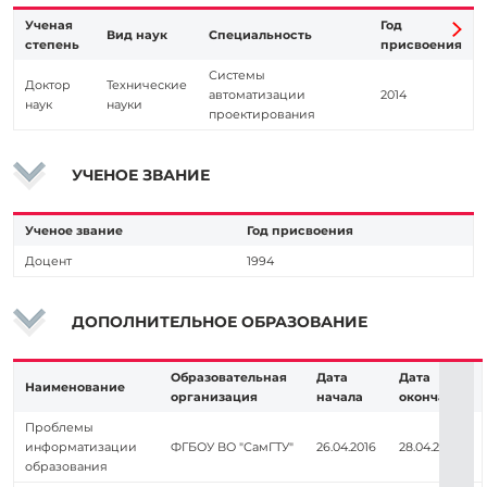
Ученая
Год
Вид наук
Специальность
степень
присвоения
Системы
Доктор
Технические
автоматизации
2014
наук
науки
проектирования
УЧЕНОЕ ЗВАНИЕ
Ученое звание
Год присвоения
Доцент
1994
ДОПОЛНИТЕЛЬНОЕ ОБРАЗОВАНИЕ
Образовательная
Дата
Дата
Наименование
организация
начала
окончания
Проблемы
информатизации
ФГБОУ ВО "СамГТУ"
26.04.2016
28.04.2016
образования