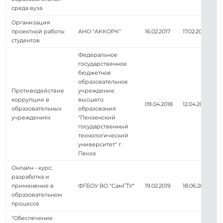
среда вуза
Организация
проектной работы
АНО "АККОРК"
16.02.2017
17.02.2017
студентов
Федеральное
государственное
бюджетное
образовательное
Противодействие
учреждение
коррупции в
высшего
09.04.2018
12.04.2018
образовательных
образования
учреждениях
"Пензенский
государственный
технологический
университет" г.
Пенза
Онлайн - курс:
разработка и
применение в
ФГБОУ ВО "СамГТУ"
19.02.2019
18.06.2019
образовательном
процессе
"Обеспечение