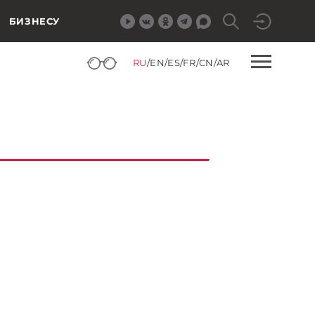
БИЗНЕСУ
RU
/
EN
/
ES
/
FR
/
CN
/
AR