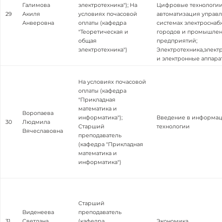
Галимова
электротехника"); На
Цифровые технологии
29
Акиля
условиях почасовой
автоматизация управл
Анверовна
оплаты (кафедра
системах электросна
"Теоретическая и
городов и промышле
общая
предприятий;
электротехника")
Электротехника,элект
и электронные аппара
На условиях почасовой
оплаты (кафедра
"Прикладная
математика и
Воропаева
информатика");
Введение в информа
30
Людмила
Старший
технологии
Вячеславовна
преподаватель
(кафедра "Прикладная
математика и
информатика")
Старший
Виденеева
преподаватель
31
Светлана
(кафедра
Экономика