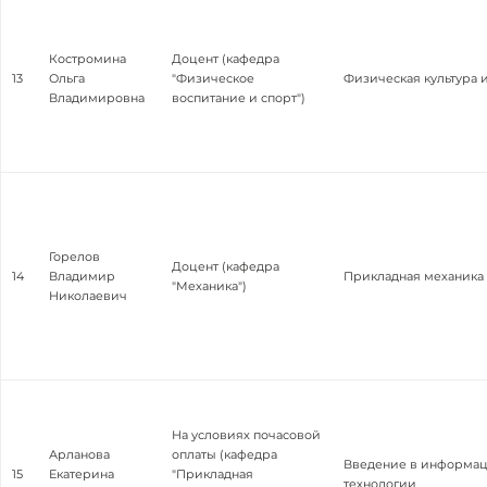
Костромина
Доцент (кафедра
13
Ольга
"Физическое
Физическая культура 
Владимировна
воспитание и спорт")
Горелов
Доцент (кафедра
14
Владимир
Прикладная механика
"Механика")
Николаевич
На условиях почасовой
Арланова
оплаты (кафедра
Введение в информа
15
Екатерина
"Прикладная
технологии