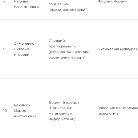
8
Наталья
История России
социально-
Валентиновна
гуманитарные науки")
Старший
Симоненко
преподаватель
9
Виталий
Физическая культура 
(кафедра "Физическое
Игоревич
воспитание и спорт")
Доцент (кафедра
Романюк
"Прикладная
Введение в информа
10
Мария
математика и
технологии
Анатольевна
информатика")