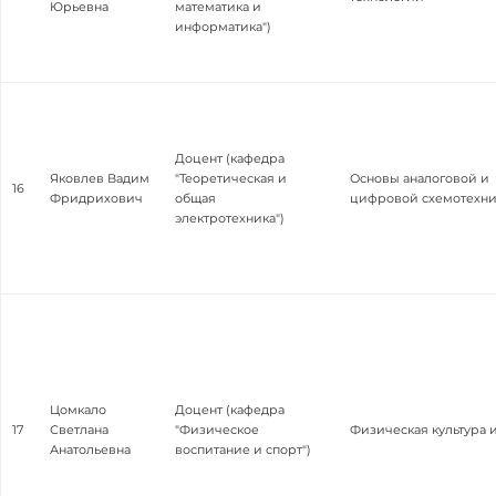
Юрьевна
математика и
информатика")
Доцент (кафедра
Яковлев Вадим
"Теоретическая и
Основы аналоговой и
16
Фридрихович
общая
цифровой схемотехн
электротехника")
Цомкало
Доцент (кафедра
17
Светлана
"Физическое
Физическая культура 
Анатольевна
воспитание и спорт")