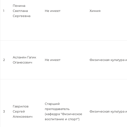
Пенина
1
Светлана
Не имеет
Химия
Сергеевна
Асланян Гагик
2
Не имеет
Физическая культура 
Оганесович
Старший
Гаврилов
преподаватель
3
Сергей
Физическая культура 
(кафедра "Физическое
Алексеевич
воспитание и спорт")