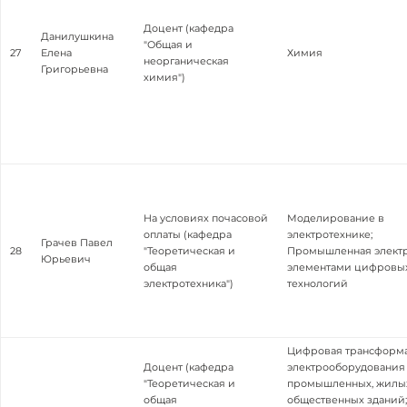
Доцент (кафедра
Данилушкина
"Общая и
27
Елена
Химия
неорганическая
Григорьевна
химия")
На условиях почасовой
Моделирование в
оплаты (кафедра
электротехнике;
Грачев Павел
28
"Теоретическая и
Промышленная электр
Юрьевич
общая
элементами цифровы
электротехника")
технологий
Цифровая трансформ
Доцент (кафедра
электрооборудования
"Теоретическая и
промышленных, жилы
общая
общественных зданий;