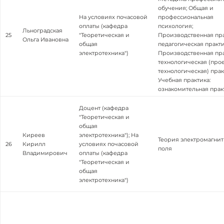
обучения; Общая и
На условиях почасовой
профессиональная
оплаты (кафедра
психология;
Льноградская
25
"Теоретическая и
Производственная пра
Ольга Ивановна
общая
педагогическая практи
электротехника")
Производственная пра
технологическая (прое
технологическая) прак
Учебная практика:
ознакомительная прак
Доцент (кафедра
"Теоретическая и
общая
Киреев
электротехника"); На
Теория электромагнит
26
Кирилл
условиях почасовой
поля
Владимирович
оплаты (кафедра
"Теоретическая и
общая
электротехника")