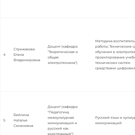
Методика воспитател
Доцент (кафедра
работы; Технические с
Стрижакова
"Теоретическая и
обучения в электротех
4
Елена
общая
проектирование учеб
Владимировна
электротехника")
технических систем
средствами цифрови
Доцент (кафедра
"Педагогика,
Бейлина
межкультурная
Русский язык и культу
5
Наталья
коммуникация и
коммуникаций
Семеновна
русский как
иностранный")