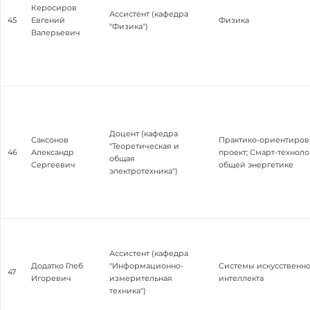
Керосиров
Ассистент (кафедра
45
Евгений
Физика
"Физика")
Валерьевич
Доцент (кафедра
Саксонов
Практико-ориентиро
"Теоретическая и
46
Александр
проект; Смарт-техноло
общая
Сергеевич
общей энергетике
электротехника")
Ассистент (кафедра
Додатко Глеб
"Информационно-
Системы искусственно
47
Игоревич
измерительная
интеллекта
техника")