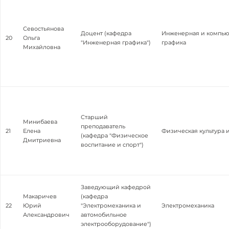
Севостьянова
Доцент (кафедра
Инженерная и компью
20
Ольга
"Инженерная графика")
графика
Михайловна
Старший
Минибаева
преподаватель
21
Елена
Физическая культура 
(кафедра "Физическое
Дмитриевна
воспитание и спорт")
Заведующий кафедрой
Макаричев
(кафедра
22
Юрий
"Электромеханика и
Электромеханика
Александрович
автомобильное
электрооборудование")