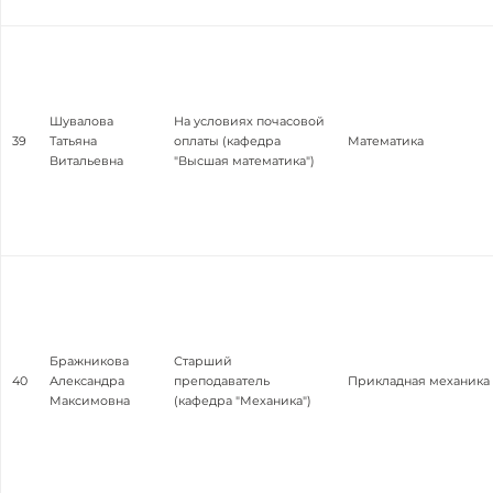
Шувалова
На условиях почасовой
39
Татьяна
оплаты (кафедра
Математика
Витальевна
"Высшая математика")
Бражникова
Старший
40
Александра
преподаватель
Прикладная механика
Максимовна
(кафедра "Механика")