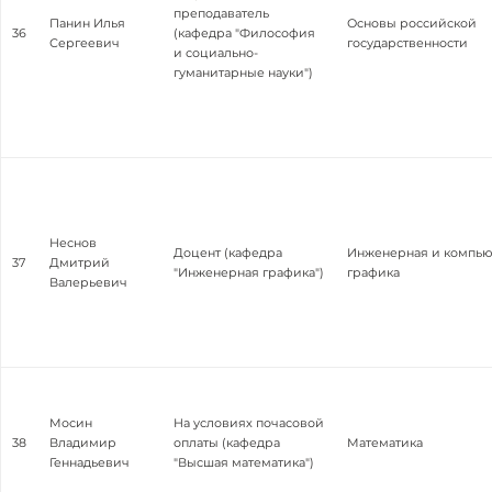
преподаватель
Панин Илья
Основы российской
36
(кафедра "Философия
Сергеевич
государственности
и социально-
гуманитарные науки")
Неснов
Доцент (кафедра
Инженерная и компью
37
Дмитрий
"Инженерная графика")
графика
Валерьевич
Мосин
На условиях почасовой
38
Владимир
оплаты (кафедра
Математика
Геннадьевич
"Высшая математика")