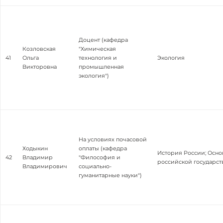
Доцент (кафедра
Козловская
"Химическая
41
Ольга
технология и
Экология
Викторовна
промышленная
экология")
На условиях почасовой
Ходыкин
оплаты (кафедра
История России; Осн
42
Владимир
"Философия и
российской государст
Владимирович
социально-
гуманитарные науки")