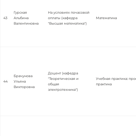
Гурская
На условиях почасовой
43
Альбина
оплаты (кафедра
Математика
Валентиновна
"Высшая математика")
Доцент (кафедра
Брачунова
"Теоретическая и
Учебная практика: про
44
Ульяна
общая
практика
Викторовна
электротехника")