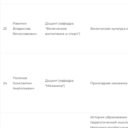
Ракитин
Доцент (кафедра
23
Владислав
"Физическое
Физическая культура 
Вячеславович
воспитание и спорт")
Поляков
Доцент (кафедра
24
Константин
Прикладная механика
"Механика")
Анатольевич
История образования
педагогической мысли
Методика профессион