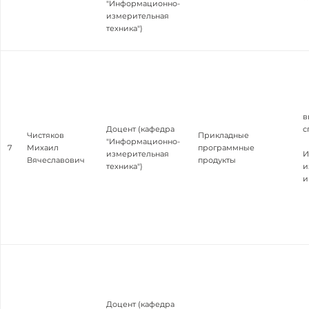
"Информационно-
измерительная
техника")
в
Доцент (кафедра
с
Чистяков
Прикладные
"Информационно-
7
Михаил
программные
измерительная
И
Вячеславович
продукты
техника")
и
и
Доцент (кафедра