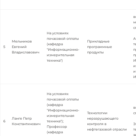
в
м
с
На условиях
почасовой оплаты
А
Мельников
Прикладные
(кафедра
т
5
Евгений
программные
"Информационно-
п
Владиславович
продукты
измерительная
п
техника")
И
и
и
И
На условиях
почасовой оплаты
(кафедра
в
"Информационно-
Технологии
с
измерительная
Ланге Петр
неразрушающего
6
техника");
Константинович
контроля в
Э
Профессор
нефтегазовой отрасли
т
(кафедра
э