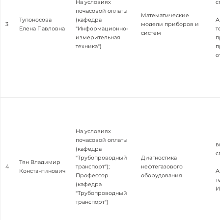
На условиях
с
почасовой оплаты
Математические
Тупоносова
(кафедра
А
3
модели приборов и
Елена Павловна
"Информационно-
т
систем
измерительная
п
техника")
п
о
На условиях
почасовой оплаты
в
(кафедра
с
"Трубопроводный
Диагностика
Тян Владимир
4
транспорт");
нефтегазового
Константинович
А
Профессор
оборудования
т
(кафедра
И
"Трубопроводный
транспорт")