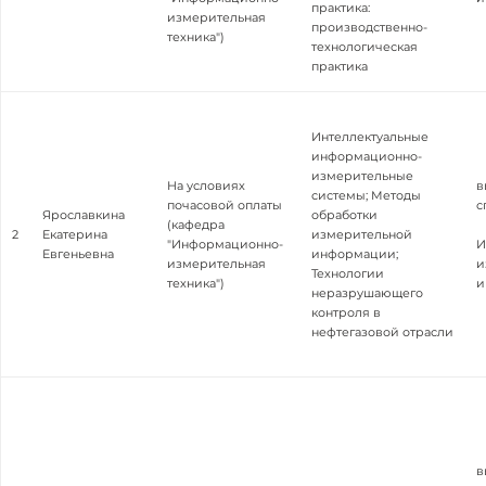
практика:
измерительная
производственно-
техника")
технологическая
практика
Интеллектуальные
информационно-
измерительные
На условиях
в
системы; Методы
почасовой оплаты
с
Ярославкина
обработки
(кафедра
2
Екатерина
измерительной
"Информационно-
И
Евгеньевна
информации;
измерительная
и
Технологии
техника")
и
неразрушающего
контроля в
нефтегазовой отрасли
в