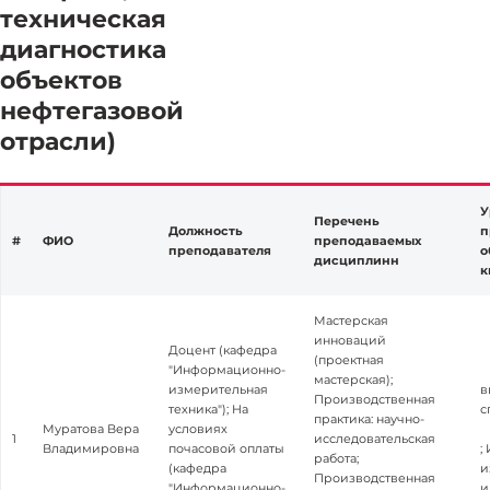
техническая
диагностика
объектов
нефтегазовой
отрасли)
У
Перечень
Должность
п
#
ФИО
преподаваемых
преподавателя
о
дисциплинн
к
Мастерская
инноваций
Доцент (кафедра
(проектная
"Информационно-
мастерская);
измерительная
в
Производственная
техника"); На
с
практика: научно-
Муратова Вера
условиях
1
исследовательская
Владимировна
почасовой оплаты
;
работа;
(кафедра
и
Производственная
"Информационно-
и