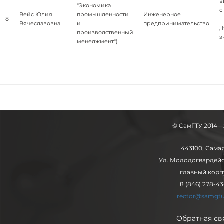
в
"Экономика
с
Вейс Юлия
промышленности
Инженерное
8
Вячеславовна
и
предпринимательство
;
производственный
э
менеджмент")
© СамГТУ 2014—
443100, Сама
Ул. Молодогвардейск
главный корп
8 (846) 278-43
rector@samgtu
Обратная св