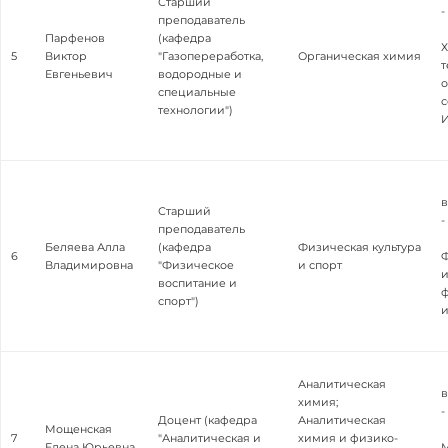
Старший
-
преподаватель
Парфенов
(кафедра
5
Виктор
"Газопереработка,
Органическая химия
т
Евгеньевич
водородные и
о
специальные
с
технологии")
в
Старший
-
преподаватель
Беляева Алла
(кафедра
Физическая культура
6
Ф
Владимировна
"Физическое
и спорт
и
воспитание и
ф
спорт")
и
Аналитическая
в
химия;
-
Доцент (кафедра
Аналитическая
Мощенская
7
"Аналитическая и
химия и физико-
Елена Юрьевна
М