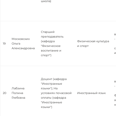
школа)
Старший
в
преподаватель
Московских
-
(кафедра
Физическая культура
19
Ольга
"Физическое
и спорт
Александровна
с
воспитание и
спорт")
Доцент (кафедра
в
"Иностранные
-
Лабзина
языки"); На
20
Полина
условиях почасовой
Иностранный язык
Ф
Глебовна
оплаты (кафедра
а
"Иностранные
н
языки")