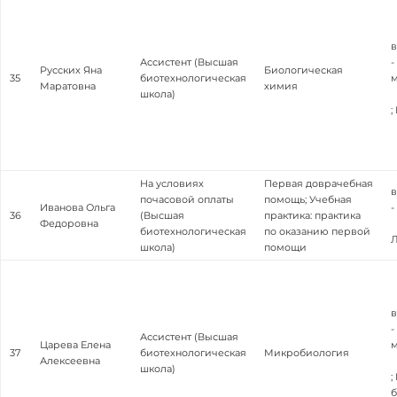
в
Ассистент (Высшая
-
Русских Яна
Биологическая
35
биотехнологическая
м
Маратовна
химия
школа)
;
На условиях
Первая доврачебная
в
почасовой оплаты
помощь; Учебная
Иванова Ольга
-
36
(Высшая
практика: практика
Федоровна
биотехнологическая
по оказанию первой
Л
школа)
помощи
в
-
Ассистент (Высшая
Царева Елена
м
37
биотехнологическая
Микробиология
Алексеевна
школа)
;
б