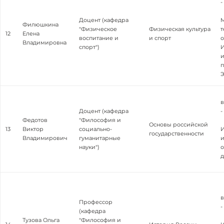
-
Доцент (кафедра
М
Филюшкина
"Физическое
Физическая культура
т
12
Елена
воспитание и
и спорт
о
Владимировна
спорт")
И
и
п
в
Доцент (кафедра
-
Федотов
"Философия и
Основы российской
13
Виктор
социально-
И
государственности
Владимирович
гуманитарные
и
науки")
в
Профессор
-
(кафедра
Тузова Ольга
"Философия и