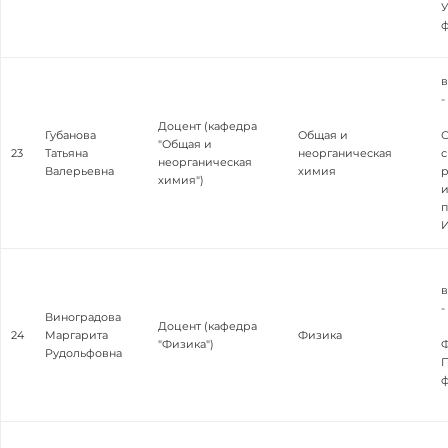
У
в
-
Доцент (кафедра
Губанова
Общая и
"Общая и
23
Татьяна
неорганическая
с
неорганическая
Валерьевна
химия
р
химия")
и
п
в
-
Виноградова
Доцент (кафедра
24
Маргарита
Физика
"Физика")
Ф
Рудольфовна
П