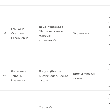
в
-
Доцент (кафедра
с
Гранкина
"Национальная и
46
Светлана
Экономика
мировая
И
Валерьевна
экономика")
П
и
Д
в
-
Васильева
Доцент (Высшая
Биологическая
47
Татьяна
биотехнологическая
химия
Б
Ивановна
школа)
П
б
в
-
м
Старший