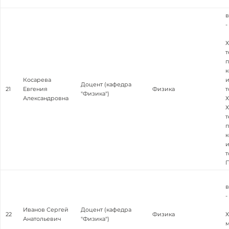
в
-
т
к
Косарева
и
Доцент (кафедра
21
Евгения
Физика
т
"Физика")
Александровна
Х
т
к
и
т
П
в
-
Иванов Сергей
Доцент (кафедра
22
Физика
Х
Анатольевич
"Физика")
м