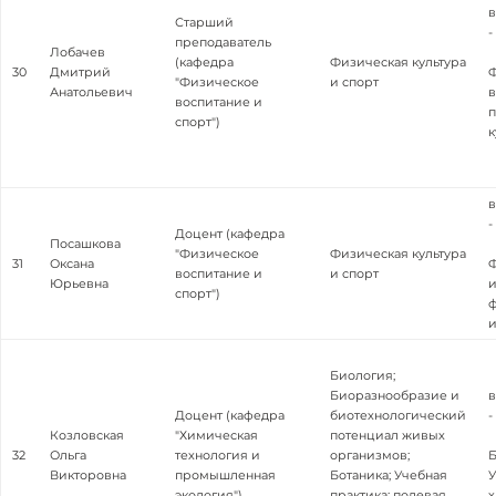
в
Старший
-
преподаватель
Лобачев
(кафедра
Физическая культура
30
Дмитрий
"Физическое
и спорт
Анатольевич
в
воспитание и
п
спорт")
к
в
-
Доцент (кафедра
Посашкова
"Физическое
Физическая культура
31
Оксана
Ф
воспитание и
и спорт
Юрьевна
и
спорт")
ф
и
Биология;
Биоразнообразие и
в
Доцент (кафедра
биотехнологический
-
Козловская
"Химическая
потенциал живых
32
Ольга
технология и
организмов;
Б
Викторовна
промышленная
Ботаника; Учебная
У
экология")
практика: полевая