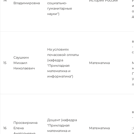
14
История России
И
Владимировна
социально-
и
гуманитарные
науки")
в
-
На условиях
с
почасовой оплаты
Саушкин
(кафедра
15
Михаил
Математика
М
"Прикладная
Николаевич
м
математика и
П
информатика")
п
в
-
Доцент (кафедра
Просвиркина
"Прикладная
16
Елена
Математика
;
математика и
Анатольевна
л