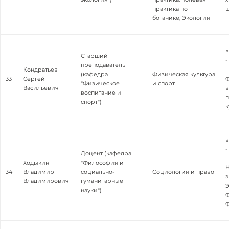
практика по
ботанике; Экология
в
Старший
-
преподаватель
Кондратьев
(кафедра
Физическая культура
33
Сергей
"Физическое
и спорт
Васильевич
в
воспитание и
п
спорт")
к
в
-
Доцент (кафедра
Ходыкин
"Философия и
Н
34
Владимир
социально-
Социология и право
э
Владимирович
гуманитарные
Э
науки")