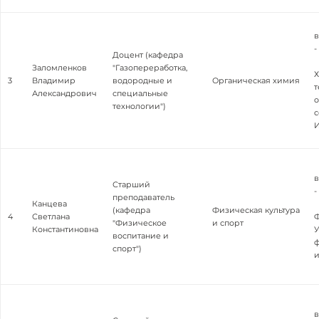
в
-
Доцент (кафедра
Заломленков
"Газопереработка,
3
Владимир
водородные и
Органическая химия
т
Александрович
специальные
о
технологии")
с
в
Старший
-
преподаватель
Канцева
(кафедра
Физическая культура
4
Светлана
Ф
"Физическое
и спорт
Константиновна
У
воспитание и
ф
спорт")
и
в