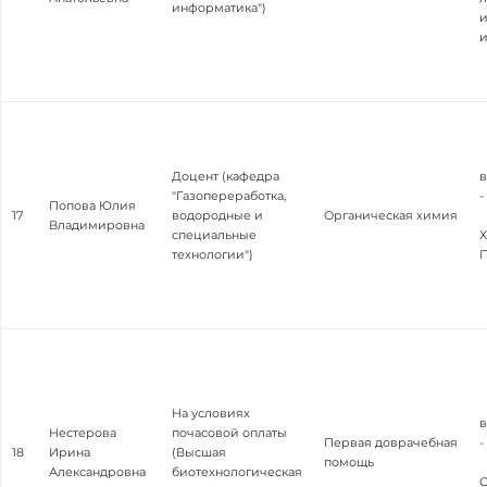
информатика")
и
Доцент (кафедра
в
"Газопереработка,
-
Попова Юлия
17
водородные и
Органическая химия
Владимировна
специальные
Х
технологии")
П
На условиях
в
Нестерова
почасовой оплаты
Первая доврачебная
-
18
Ирина
(Высшая
помощь
Александровна
биотехнологическая
С