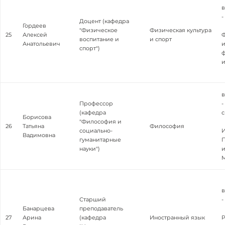
в
-
Доцент (кафедра
Гордеев
"Физическое
Физическая культура
25
Алексей
Ф
воспитание и
и спорт
Анатольевич
и
спорт")
ф
и
в
Профессор
-
(кафедра
с
Борисова
"Философия и
26
Татьяна
Философия
социально-
И
Вадимовна
гуманитарные
П
науки")
и
М
в
Старший
-
Банарцева
преподаватель
27
Арина
(кафедра
Иностранный язык
Р