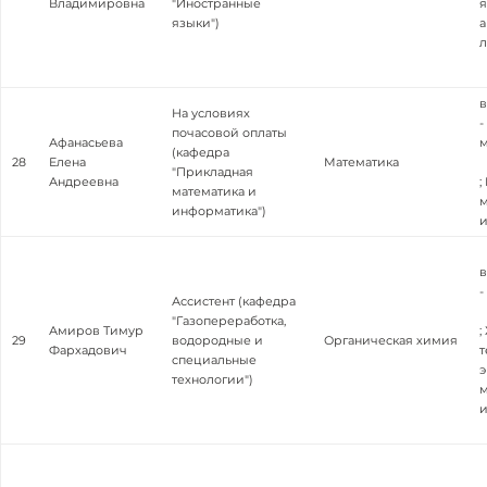
Владимировна
"Иностранные
я
языки")
а
л
в
На условиях
-
почасовой оплаты
Афанасьева
м
(кафедра
28
Елена
Математика
"Прикладная
Андреевна
;
математика и
м
информатика")
в
-
Ассистент (кафедра
"Газопереработка,
Амиров Тимур
;
29
водородные и
Органическая химия
Фархадович
т
специальные
технологии")
м
и