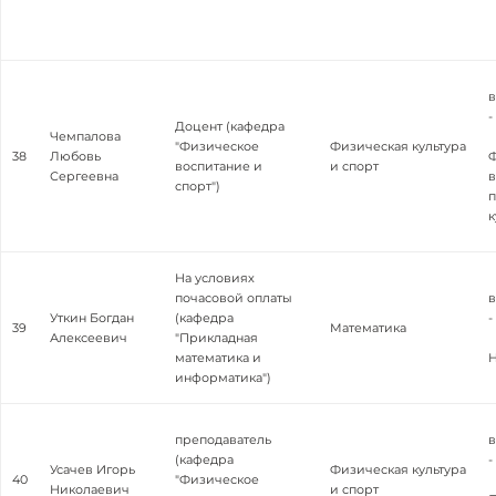
в
-
Доцент (кафедра
Чемпалова
"Физическое
Физическая культура
38
Любовь
воспитание и
и спорт
Сергеевна
в
спорт")
п
к
На условиях
почасовой оплаты
в
Уткин Богдан
(кафедра
-
39
Математика
Алексеевич
"Прикладная
математика и
Н
информатика")
преподаватель
в
(кафедра
-
Усачев Игорь
Физическая культура
40
"Физическое
Николаевич
и спорт