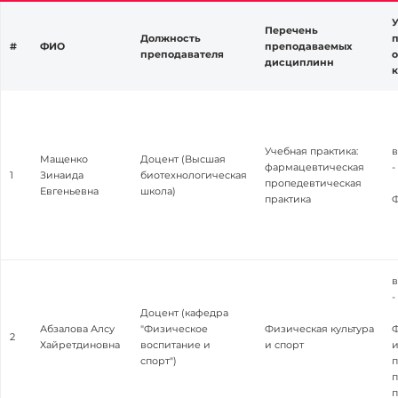
У
Перечень
Должность
#
ФИО
преподаваемых
преподавателя
о
дисциплинн
Учебная практика:
в
Мащенко
Доцент (Высшая
фармацевтическая
-
1
Зинаида
биотехнологическая
пропедевтическая
Евгеньевна
школа)
практика
в
-
Доцент (кафедра
Абзалова Алсу
"Физическое
Физическая культура
Ф
2
Хайретдиновна
воспитание и
и спорт
и
спорт")
п