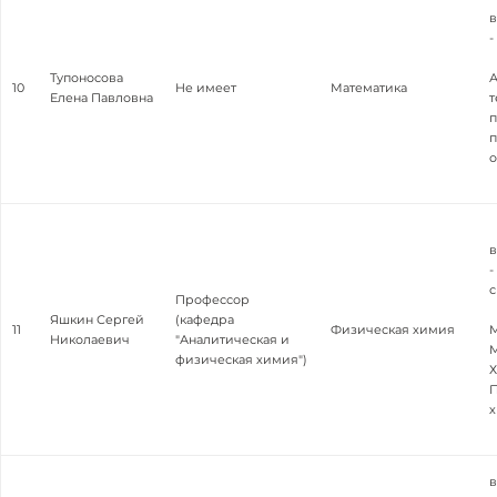
в
-
Тупоносова
А
10
Не имеет
Математика
Елена Павловна
т
п
п
о
в
-
с
Профессор
Яшкин Сергей
(кафедра
11
Физическая химия
Николаевич
"Аналитическая и
М
физическая химия")
Х
П
в