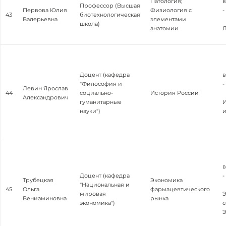
Патология;
в
Профессор (Высшая
Первова Юлия
Физиология с
-
43
биотехнологическая
Валерьевна
элементами
школа)
анатомии
Л
Доцент (кафедра
в
"Философия и
-
Левин Ярослав
44
социально-
История России
Александрович
гуманитарные
И
науки")
в
Доцент (кафедра
-
Трубецкая
Экономика
"Национальная и
45
Ольга
фармацевтического
мировая
Э
Вениаминовна
рынка
экономика")
с
Э