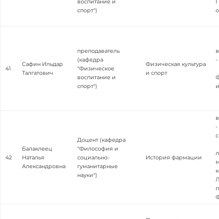
воспитание и
П
спорт")
о
преподаватель
в
(кафедра
-
Сафин Ильдар
Физическая культура
41
"Физическое
Талгатович
и спорт
воспитание и
Ф
спорт")
и
в
-
с
Доцент (кафедра
Балаклеец
"Философия и
л
42
Наталья
социально-
История фармации
м
Александровна
гуманитарные
к
науки")
Л
п
Ф