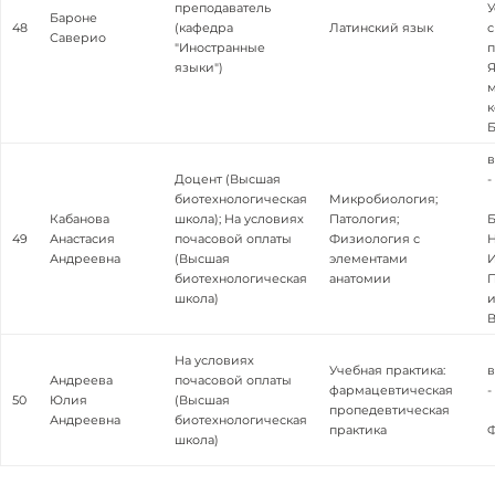
преподаватель
У
Бароне
48
(кафедра
Латинский язык
Саверио
"Иностранные
п
языки")
Я
м
к
Б
в
Доцент (Высшая
-
биотехнологическая
Микробиология;
Кабанова
школа); На условиях
Патология;
49
Анастасия
почасовой оплаты
Физиология с
Андреевна
(Высшая
элементами
И
биотехнологическая
анатомии
П
школа)
и
В
На условиях
Учебная практика:
в
Андреева
почасовой оплаты
фармацевтическая
-
50
Юлия
(Высшая
пропедевтическая
Андреевна
биотехнологическая
практика
школа)