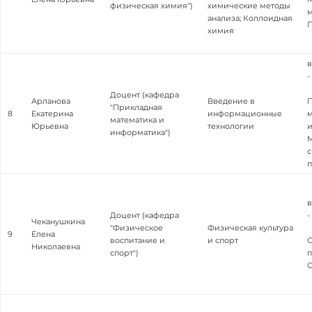
физическая химия")
химические методы
м
анализа; Коллоидная
П
химия
в
-
Доцент (кафедра
Арланова
Введение в
"Прикладная
8
Екатерина
информационные
м
математика и
Юрьевна
технологии
и
информатика")
М
в
Доцент (кафедра
-
Чеканушкина
"Физическое
Физическая культура
9
Елена
воспитание и
и спорт
С
Николаевна
спорт")
п
С