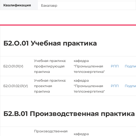
Квалификация
Бакалавр
Б2.О.01 Учебная практика
Учебная практика:
кафедра
Б2.О.01.01(У)
профилирующая
"Промышленная
РПП
Подпи
практика
теплоэнергетика"
Учебная практика:
кафедра
Б2.О.01.02.01(У)
проектная
"Промышленная
РПП
Подпи
практика
теплоэнергетика"
Б2.В.01 Производственная практика
Производственная
кафедра