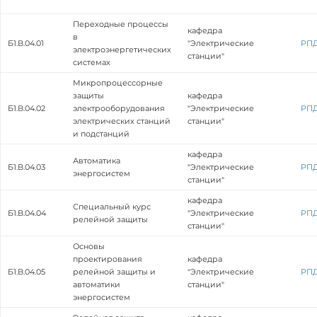
Переходные процессы
кафедра
в
Б1.В.04.01
"Электрические
РП
электроэнергетических
станции"
системах
Микропроцессорные
защиты
кафедра
Б1.В.04.02
электрооборудования
"Электрические
РП
электрических станций
станции"
и подстанций
кафедра
Автоматика
Б1.В.04.03
"Электрические
РП
энергосистем
станции"
кафедра
Специальный курс
Б1.В.04.04
"Электрические
РП
релейной защиты
станции"
Основы
проектирования
кафедра
Б1.В.04.05
релейной защиты и
"Электрические
РП
автоматики
станции"
энергосистем