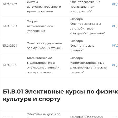
систем
"Электроснабжение
Б1.О.05.02
РП
автоматизированного
промышленных
проектирования
предприятий"
кафедра
Теория
"Электромеханика и
Б1.О.05.03
автоматического
РП
автомобильное
управления
электрооборудование"
кафедра
Электрооборудование
Б1.О.05.04
"Электрические
РП
электрических станций
станции"
Математическое
кафедра
моделирование в
"Автоматизированные
Б1.О.05.05
РП
электроэнергетике и
электроэнергетические
электротехнике
системы"
Б1.В.01 Элективные курсы по физич
культуре и спорту
Элективные курсы по
кафедра "Физическое