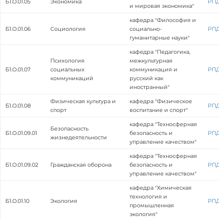
Б1.О.01.05
Экономика
РП
и мировая экономика"
кафедра "Философия и
Б1.О.01.06
Социология
социально-
РП
гуманитарные науки"
кафедра "Педагогика,
Психология
межкультурная
Б1.О.01.07
социальных
коммуникация и
РП
коммуникаций
русский как
иностранный"
Физическая культура и
кафедра "Физическое
Б1.О.01.08
РП
спорт
воспитание и спорт"
кафедра "Техносферная
Безопасность
Б1.О.01.09.01
безопасность и
РП
жизнедеятельности
управление качеством"
кафедра "Техносферная
Б1.О.01.09.02
Гражданская оборона
безопасность и
РП
управление качеством"
кафедра "Химическая
технология и
Б1.О.01.10
Экология
РП
промышленная
экология"