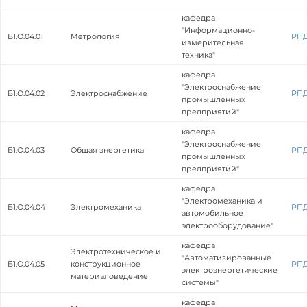
кафедра
"Информационно-
Б1.О.04.01
Метрология
РП
измерительная
техника"
кафедра
"Электроснабжение
Б1.О.04.02
Электроснабжение
РП
промышленных
предприятий"
кафедра
"Электроснабжение
Б1.О.04.03
Общая энергетика
РП
промышленных
предприятий"
кафедра
"Электромеханика и
Б1.О.04.04
Электромеханика
РП
автомобильное
электрооборудование"
кафедра
Электротехническое и
"Автоматизированные
Б1.О.04.05
конструкционное
РП
электроэнергетические
материаловедение
системы"
кафедра