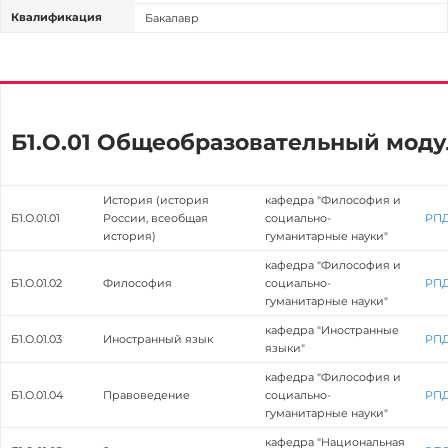
Квалификация
Бакалавр
Б1.О.01 Общеобразовательный моду
История (история
кафедра "Философия и
Б1.О.01.01
России, всеобщая
социально-
РП
история)
гуманитарные науки"
кафедра "Философия и
Б1.О.01.02
Философия
социально-
РП
гуманитарные науки"
кафедра "Иностранные
Б1.О.01.03
Иностранный язык
РП
языки"
кафедра "Философия и
Б1.О.01.04
Правоведение
социально-
РП
гуманитарные науки"
кафедра "Национальная