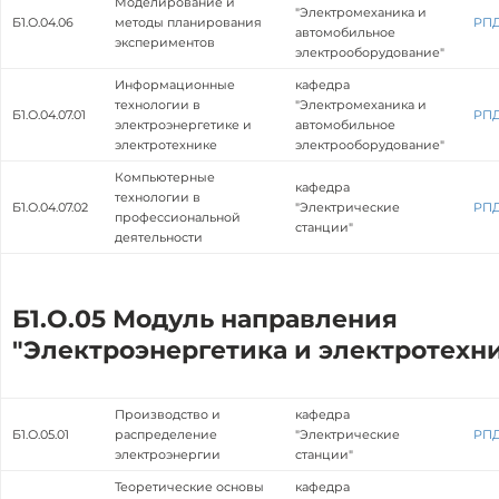
Моделирование и
"Электромеханика и
Б1.О.04.06
методы планирования
РП
автомобильное
экспериментов
электрооборудование"
Информационные
кафедра
технологии в
"Электромеханика и
Б1.О.04.07.01
РП
электроэнергетике и
автомобильное
электротехнике
электрооборудование"
Компьютерные
кафедра
технологии в
Б1.О.04.07.02
"Электрические
РП
профессиональной
станции"
деятельности
Б1.О.05 Модуль направления
"Электроэнергетика и электротехн
Производство и
кафедра
Б1.О.05.01
распределение
"Электрические
РП
электроэнергии
станции"
Теоретические основы
кафедра