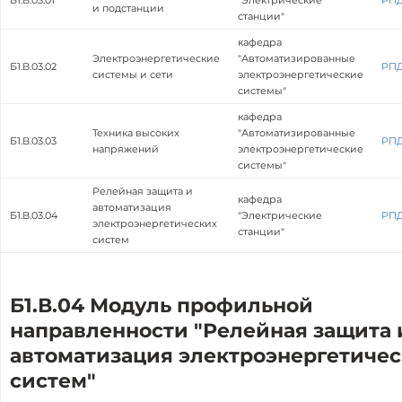
Б1.В.03.01
"Электрические
РП
и подстанции
станции"
кафедра
Электроэнергетические
"Автоматизированные
Б1.В.03.02
РП
системы и сети
электроэнергетические
системы"
кафедра
Техника высоких
"Автоматизированные
Б1.В.03.03
РП
напряжений
электроэнергетические
системы"
Релейная защита и
кафедра
автоматизация
Б1.В.03.04
"Электрические
РП
электроэнергетических
станции"
систем
Б1.В.04 Модуль профильной
направленности "Релейная защита 
автоматизация электроэнергетиче
систем"