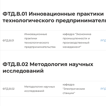
ФТД.В.01 Инновационные практики
технологического предпринимател
Инновационные
кафедра "Экономика
практики
промышленности и
ФТД.В.01
РП
технологического
производственный
предпринимательства
менеджмент"
ФТД.В.02 Методология научных
исследований
кафедра
Методология научных
ФТД.В.02
"Электрические
РП
исследований
станции"