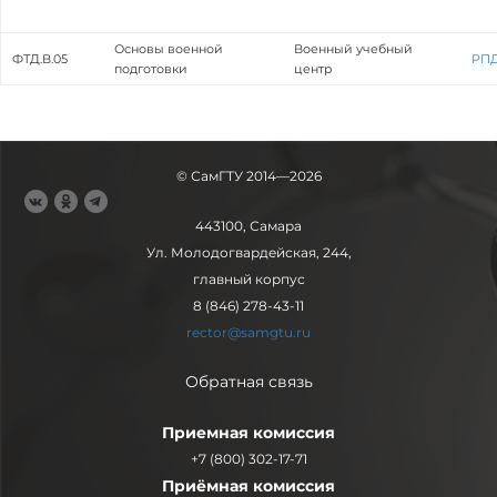
Основы военной
Военный учебный
ФТД.В.05
РП
подготовки
центр
© СамГТУ 2014—2026
443100, Самара
Ул. Молодогвардейская, 244,
главный корпус
8 (846) 278-43-11
rector@samgtu.ru
Обратная связь
Приемная комиссия
+7 (800) 302-17-71
Приёмная комиссия