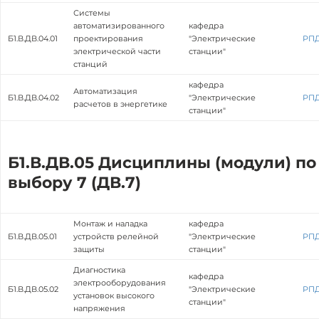
Системы
автоматизированного
кафедра
Б1.В.ДВ.04.01
проектирования
"Электрические
РП
электрической части
станции"
станций
кафедра
Автоматизация
Б1.В.ДВ.04.02
"Электрические
РП
расчетов в энергетике
станции"
Б1.В.ДВ.05 Дисциплины (модули) по
выбору 7 (ДВ.7)
Монтаж и наладка
кафедра
Б1.В.ДВ.05.01
устройств релейной
"Электрические
РП
защиты
станции"
Диагностика
кафедра
электрооборудования
Б1.В.ДВ.05.02
"Электрические
РП
установок высокого
станции"
напряжения