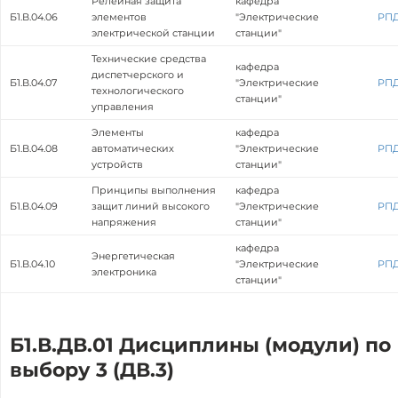
Релейная защита
кафедра
Б1.В.04.06
элементов
"Электрические
РП
электрической станции
станции"
Технические средства
кафедра
диспетчерского и
Б1.В.04.07
"Электрические
РП
технологического
станции"
управления
Элементы
кафедра
Б1.В.04.08
автоматических
"Электрические
РП
устройств
станции"
Принципы выполнения
кафедра
Б1.В.04.09
защит линий высокого
"Электрические
РП
напряжения
станции"
кафедра
Энергетическая
Б1.В.04.10
"Электрические
РП
электроника
станции"
Б1.В.ДВ.01 Дисциплины (модули) по
выбору 3 (ДВ.3)