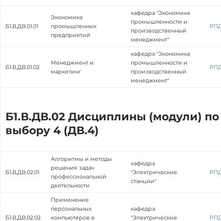
кафедра "Экономика
Экономика
промышленности и
Б1.В.ДВ.01.01
промышленных
РП
производственный
предприятий
менеджмент"
кафедра "Экономика
Менеджмент и
промышленности и
Б1.В.ДВ.01.02
РП
маркетинг
производственный
менеджмент"
Б1.В.ДВ.02 Дисциплины (модули) по
выбору 4 (ДВ.4)
Алгоритмы и методы
кафедра
решения задач
Б1.В.ДВ.02.01
"Электрические
РП
профессиональной
станции"
деятельности
Применение
персональных
кафедра
Б1.В.ДВ.02.02
компьютеров в
"Электрические
РП