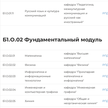
кафедра "Педагогика,
межкультурная
Русский язык и культура
Б1.О.01.11
коммуникация и
РП
коммуникаций
русский как
иностранный"
Б1.О.02 Фундаментальный модуль
кафедра "Высшая
Б1.О.02.01
Математика
РП
математика"
Б1.О.02.02
Физика
кафедра "Физика"
РП
Информатика и
кафедра "Прикладная
Б1.О.02.03
информационные
математика и
РП
технологии
информатика"
Инженерная и
кафедра "Инженерная
Б1.О.02.04
РП
компьютерная графика
графика"
кафедра "Общая и
Б1.О.02.05
Химия
РП
неорганическая химия"