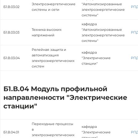
Электроэнергетические
"Автоматизированные
Б1.В.03.02
РП
системы и сети
электроэнергетические
системы"
кафедра
Техника высоких
"Автоматизированные
Б1.В.03.03
РП
напряжений
электроэнергетические
системы"
Релейная защита и
кафедра
автоматизация
Б1.В.03.04
"Электрические
РП
электроэнергетических
станции"
систем
Б1.В.04 Модуль профильной
направленности "Электрические
станции"
Переходные процессы
кафедра
в
Б1.В.04.01
"Электрические
РП
электроэнергетических
станции"