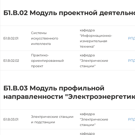
Б1.В.02 Модуль проектной деятельн
кафедра
Системы
"Информационно-
Б1.В.02.01
искусственного
РП
измерительная
интеллекта
техника"
Практико-
кафедра
Б1.В.02.02
ориентированный
"Электрические
РП
проект
станции"
Б1.В.03 Модуль профильной
направленности "Электроэнергетик
кафедра
Электрические станции
Б1.В.03.01
"Электрические
РП
и подстанции
станции"
кафедра