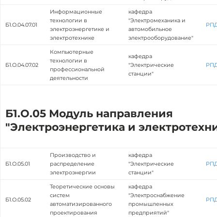
Информационные
кафедра
технологии в
"Электромеханика и
Б1.О.04.07.01
РП
электроэнергетике и
автомобильное
электротехнике
электрооборудование"
Компьютерные
кафедра
технологии в
Б1.О.04.07.02
"Электрические
РП
профессиональной
станции"
деятельности
Б1.О.05 Модуль направления
"Электроэнергетика и электротехн
Производство и
кафедра
Б1.О.05.01
распределение
"Электрические
РП
электроэнергии
станции"
Теоретические основы
кафедра
систем
"Электроснабжение
Б1.О.05.02
РП
автоматизированного
промышленных
проектирования
предприятий"