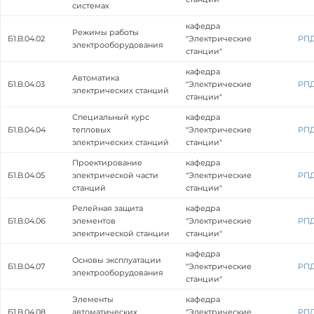
системах
кафедра
Режимы работы
Б1.В.04.02
"Электрические
РП
электрооборудования
станции"
кафедра
Автоматика
Б1.В.04.03
"Электрические
РП
электрических станций
станции"
Специальный курс
кафедра
Б1.В.04.04
тепловых
"Электрические
РП
электрических станций
станции"
Проектирование
кафедра
Б1.В.04.05
электрической части
"Электрические
РП
станций
станции"
Релейная защита
кафедра
Б1.В.04.06
элементов
"Электрические
РП
электрической станции
станции"
кафедра
Основы эксплуатации
Б1.В.04.07
"Электрические
РП
электрооборудования
станции"
Элементы
кафедра
Б1.В.04.08
автоматических
"Электрические
РП