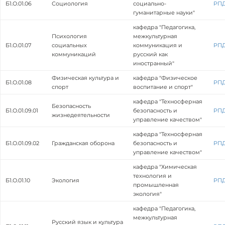
Б1.О.01.06
Социология
социально-
РП
гуманитарные науки"
кафедра "Педагогика,
Психология
межкультурная
Б1.О.01.07
социальных
коммуникация и
РП
коммуникаций
русский как
иностранный"
Физическая культура и
кафедра "Физическое
Б1.О.01.08
РП
спорт
воспитание и спорт"
кафедра "Техносферная
Безопасность
Б1.О.01.09.01
безопасность и
РП
жизнедеятельности
управление качеством"
кафедра "Техносферная
Б1.О.01.09.02
Гражданская оборона
безопасность и
РП
управление качеством"
кафедра "Химическая
технология и
Б1.О.01.10
Экология
РП
промышленная
экология"
кафедра "Педагогика,
межкультурная
Русский язык и культура