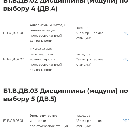
Б1.В.ДВ.02 Дисциплины (модули) по
выбору 4 (ДВ.4)
Алгоритмы и методы
кафедра
решения задач
Б1.В.ДВ.02.01
"Электрические
РП
профессиональной
станции"
деятельности
Применение
персональных
кафедра
Б1.В.ДВ.02.02
компьютеров в
"Электрические
РП
профессиональной
станции"
деятельности
Б1.В.ДВ.03 Дисциплины (модули) по
выбору 5 (ДВ.5)
Энергетические
кафедра
Б1.В.ДВ.03.01
установки
"Электрические
РП
электрических станций
станции"