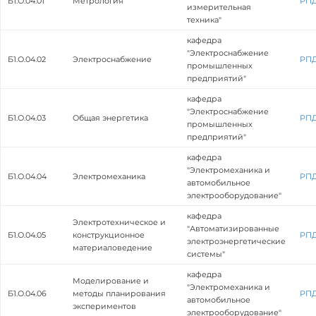
Б1.О.04.01
Метрология
РП
измерительная
техника"
кафедра
"Электроснабжение
Б1.О.04.02
Электроснабжение
РП
промышленных
предприятий"
кафедра
"Электроснабжение
Б1.О.04.03
Общая энергетика
РП
промышленных
предприятий"
кафедра
"Электромеханика и
Б1.О.04.04
Электромеханика
РП
автомобильное
электрооборудование"
кафедра
Электротехническое и
"Автоматизированные
Б1.О.04.05
конструкционное
РП
электроэнергетические
материаловедение
системы"
кафедра
Моделирование и
"Электромеханика и
Б1.О.04.06
методы планирования
РП
автомобильное
экспериментов
электрооборудование"