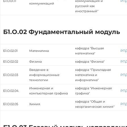
Б1.О.01.11
коммуникация и
РП
коммуникаций
русский как
иностранный"
Б1.О.02 Фундаментальный модуль
кафедра "Высшая
Б1.О.02.01
Математика
РП
математика"
Б1.О.02.02
Физика
кафедра "Физика"
РП
Введение в
кафедра "Прикладная
Б1.О.02.03
информационные
математика и
РП
технологии
информатика"
Инженерная и
кафедра "Инженерная
Б1.О.02.04
РП
компьютерная графика
графика"
кафедра "Общая и
Б1.О.02.05
Химия
РП
неорганическая химия"