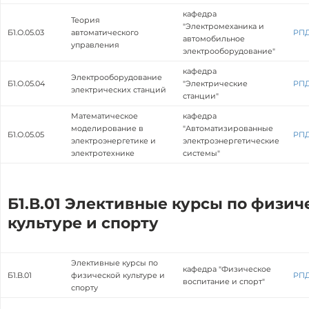
кафедра
Теория
"Электромеханика и
Б1.О.05.03
автоматического
РП
автомобильное
управления
электрооборудование"
кафедра
Электрооборудование
Б1.О.05.04
"Электрические
РП
электрических станций
станции"
Математическое
кафедра
моделирование в
"Автоматизированные
Б1.О.05.05
РП
электроэнергетике и
электроэнергетические
электротехнике
системы"
Б1.В.01 Элективные курсы по физич
культуре и спорту
Элективные курсы по
кафедра "Физическое
Б1.В.01
физической культуре и
РП
воспитание и спорт"
спорту