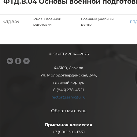
ФТД.В.04 Основы военной подготов
Основы военной
Военный учебный
ФТД.В.04
РП
подготовки
центр
© СамГТУ 2014—2026
443100, Самара
Ул. Молодогвардейская, 244,
главный корпус
8 (846) 278-43-11
rector@samgtu.ru
Обратная связь
Приемная комиссия
+7 (800) 302-17-71