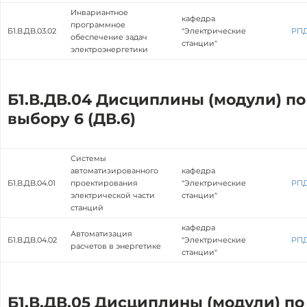
Инвариантное
кафедра
программное
Б1.В.ДВ.03.02
"Электрические
РП
обеспечение задач
станции"
электроэнергетики
Б1.В.ДВ.04 Дисциплины (модули) по
выбору 6 (ДВ.6)
Системы
автоматизированного
кафедра
Б1.В.ДВ.04.01
проектирования
"Электрические
РП
электрической части
станции"
станций
кафедра
Автоматизация
Б1.В.ДВ.04.02
"Электрические
РП
расчетов в энергетике
станции"
Б1.В.ДВ.05 Дисциплины (модули) по