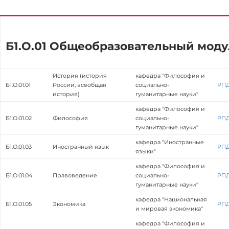
Б1.О.01 Общеобразовательный моду
История (история
кафедра "Философия и
Б1.О.01.01
России, всеобщая
социально-
РП
история)
гуманитарные науки"
кафедра "Философия и
Б1.О.01.02
Философия
социально-
РП
гуманитарные науки"
кафедра "Иностранные
Б1.О.01.03
Иностранный язык
РП
языки"
кафедра "Философия и
Б1.О.01.04
Правоведение
социально-
РП
гуманитарные науки"
кафедра "Национальная
Б1.О.01.05
Экономика
РП
и мировая экономика"
кафедра "Философия и