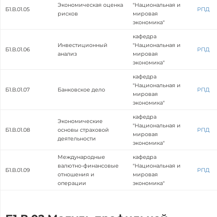
Экономическая оценка
"Национальная и
Б1.В.01.05
РПД
рисков
мировая
экономика"
кафедра
Инвестиционный
"Национальная и
Б1.В.01.06
РПД
анализ
мировая
экономика"
кафедра
"Национальная и
Б1.В.01.07
Банковское дело
РПД
мировая
экономика"
кафедра
Экономические
"Национальная и
Б1.В.01.08
основы страховой
РПД
мировая
деятельности
экономика"
Международные
кафедра
валютно-финансовые
"Национальная и
Б1.В.01.09
РПД
отношения и
мировая
операции
экономика"