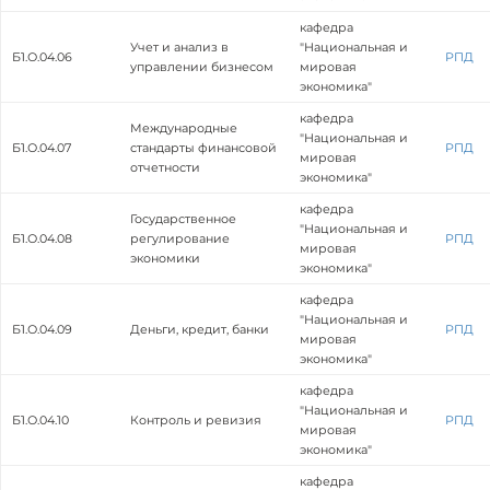
кафедра
Учет и анализ в
"Национальная и
Б1.О.04.06
РПД
управлении бизнесом
мировая
экономика"
кафедра
Международные
"Национальная и
Б1.О.04.07
стандарты финансовой
РПД
мировая
отчетности
экономика"
кафедра
Государственное
"Национальная и
Б1.О.04.08
регулирование
РПД
мировая
экономики
экономика"
кафедра
"Национальная и
Б1.О.04.09
Деньги, кредит, банки
РПД
мировая
экономика"
кафедра
"Национальная и
Б1.О.04.10
Контроль и ревизия
РПД
мировая
экономика"
кафедра