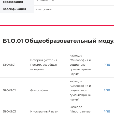
образования
Квалификация
специалист
Б1.О.01 Общеобразовательный моду
кафедра
История (история
"Философия и
Б1.О.01.01
России, всеобщая
социально-
РПД
история)
гуманитарные
науки"
кафедра
"Философия и
Б1.О.01.02
Философия
социально-
РПД
гуманитарные
науки"
кафедра
Б1.О.01.03
Иностранный язык
"Иностранные
РПД