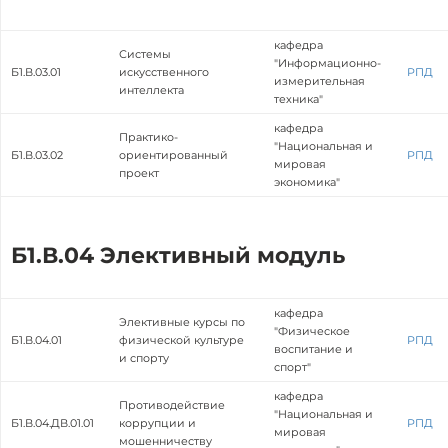
кафедра
Системы
"Информационно-
Б1.В.03.01
искусственного
РПД
измерительная
интеллекта
техника"
кафедра
Практико-
"Национальная и
Б1.В.03.02
ориентированный
РПД
мировая
проект
экономика"
Б1.В.04 Элективный модуль
кафедра
Элективные курсы по
"Физическое
Б1.В.04.01
физической культуре
РПД
воспитание и
и спорту
спорт"
кафедра
Противодействие
"Национальная и
Б1.В.04.ДВ.01.01
коррупции и
РПД
мировая
мошенничеству