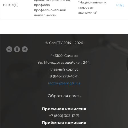
"Национальная и
Б2.В.01(П)
профилю
РПД
мировая
профессиональной
экономика"
деятельности
© СамГТУ 2014—2026
443100, Самара
Ул. Молодогвардейская, 244,
главный корпус
8 (846) 278-43-11
rector@samgtu.ru
Обратная связь
Приемная комиссия
+7 (800) 302-17-71
Приёмная комиссия