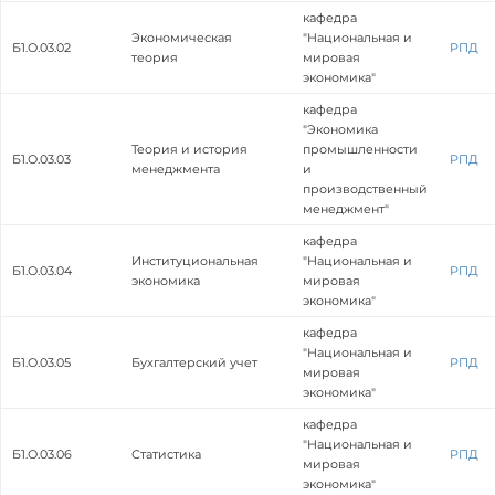
кафедра
Экономическая
"Национальная и
Б1.О.03.02
РПД
теория
мировая
экономика"
кафедра
"Экономика
Теория и история
промышленности
Б1.О.03.03
РПД
менеджмента
и
производственный
менеджмент"
кафедра
Институциональная
"Национальная и
Б1.О.03.04
РПД
экономика
мировая
экономика"
кафедра
"Национальная и
Б1.О.03.05
Бухгалтерский учет
РПД
мировая
экономика"
кафедра
"Национальная и
Б1.О.03.06
Статистика
РПД
мировая
экономика"