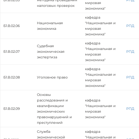
Б1.В.02.05
методика проведения
РПД
мировая
налоговых проверок
экономика"
кафедра
Национальная
"Национальная и
Б1.В.02.06
РПД
экономика
мировая
экономика"
кафедра
Судебная
"Национальная и
Б1.В.02.07
экономическая
РПД
мировая
экспертиза
экономика"
кафедра
"Национальная и
Б1.В.02.08
Уголовное право
РПД
мировая
экономика"
Основы
расследования и
кафедра
квалификации
"Национальная и
Б1.В.02.09
РПД
экономических
мировая
правонарушений и
экономика"
преступлений
Служба
кафедра
экономической
"Национальная и