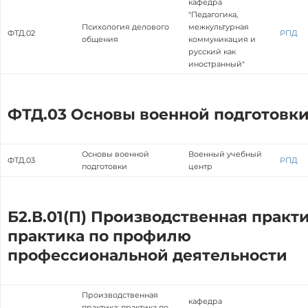
кафедра
"Педагогика,
Психология делового
межкультурная
ФТД.02
РПД
общения
коммуникация и
русский как
иностранный"
ФТД.03 Основы военной подготовк
Основы военной
Военный учебный
ФТД.03
РПД
подготовки
центр
Б2.В.01(П) Производственная практи
практика по профилю
профессиональной деятельности
Производственная
кафедра
практика: практика по