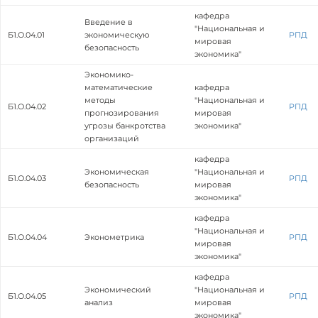
кафедра
Введение в
"Национальная и
Б1.О.04.01
экономическую
РПД
мировая
безопасность
экономика"
Экономико-
математические
кафедра
методы
"Национальная и
Б1.О.04.02
РПД
прогнозирования
мировая
угрозы банкротства
экономика"
организаций
кафедра
Экономическая
"Национальная и
Б1.О.04.03
РПД
безопасность
мировая
экономика"
кафедра
"Национальная и
Б1.О.04.04
Эконометрика
РПД
мировая
экономика"
кафедра
Экономический
"Национальная и
Б1.О.04.05
РПД
анализ
мировая
экономика"