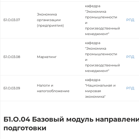
кафедра
"Экономика
Экономика
промышленности
Б1.О.03.07
организации
РПД
и
(предприятия)
производственный
менеджмент"
кафедра
"Экономика
промышленности
Б1.О.03.08
Маркетинг
РПД
и
производственный
менеджмент"
кафедра
Налоги и
"Национальная и
Б1.О.03.09
РПД
налогообложение
мировая
экономика"
Б1.О.04 Базовый модуль направлен
подготовки