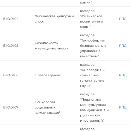
языки"
кафедра
Физическая культура и
"Физическое
Б1.О.01.04
РПД
спорт
воспитание и
спорт"
кафедра
"Техносферная
Безопасность
Б1.О.01.05
безопасность и
РПД
жизнедеятельности
управление
качеством"
кафедра
"Философия и
Б1.О.01.06
Правоведение
социально-
РПД
гуманитарные
науки"
кафедра
"Педагогика,
Психология
межкультурная
Б1.О.01.07
социальных
РПД
коммуникация и
коммуникаций
русский как
иностранный"
кафедра