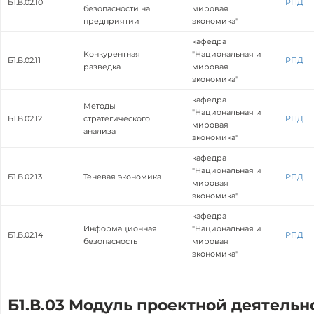
Б1.В.02.10
РПД
безопасности на
мировая
предприятии
экономика"
кафедра
Конкурентная
"Национальная и
Б1.В.02.11
РПД
разведка
мировая
экономика"
кафедра
Методы
"Национальная и
Б1.В.02.12
стратегического
РПД
мировая
анализа
экономика"
кафедра
"Национальная и
Б1.В.02.13
Теневая экономика
РПД
мировая
экономика"
кафедра
Информационная
"Национальная и
Б1.В.02.14
РПД
безопасность
мировая
экономика"
Б1.В.03 Модуль проектной деятельн