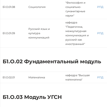
"Философия и
Б1.О.01.08
Социология
социально-
РПД
гуманитарные
науки"
кафедра
"Педагогика,
Русский язык и
межкультурная
Б1.О.01.09
культура
РПД
коммуникация и
коммуникаций
русский как
иностранный"
Б1.О.02 Фундаментальный модуль
кафедра "Высшая
Б1.О.02.01
Математика
РПД
математика"
Б1.О.03 Модуль УГСН