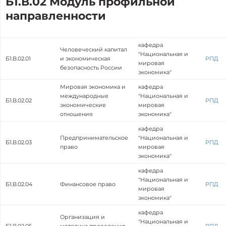
Б1.В.02 Модуль профильной
направленности
кафедра
Человеческий капитал
"Национальная и
Б1.В.02.01
и экономическая
РПД
мировая
безопасность России
экономика"
Мировая экономика и
кафедра
международные
"Национальная и
Б1.В.02.02
РПД
экономические
мировая
отношения
экономика"
кафедра
Предпринимательское
"Национальная и
Б1.В.02.03
РПД
право
мировая
экономика"
кафедра
"Национальная и
Б1.В.02.04
Финансовое право
РПД
мировая
экономика"
кафедра
Организация и
"Национальная и