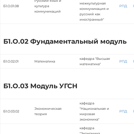
Русский язык и
межкультурная
Б1.О.01.08
культура
РПД
коммуникация и
коммуникаций
русский как
иностранный"
Б1.О.02 Фундаментальный модуль
кафедра "Высшая
Б1.О.02.01
Математика
РПД
математика"
Б1.О.03 Модуль УГСН
кафедра
Экономическая
"Национальная и
Б1.О.03.02
РПД
теория
мировая
экономика"
кафедра
"Экономика