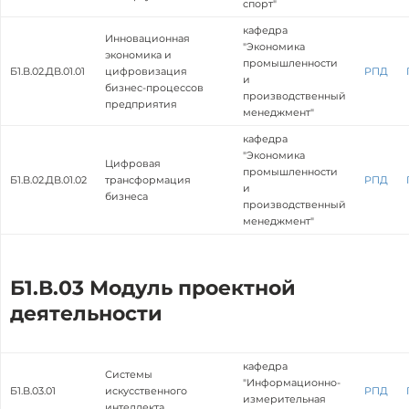
спорт"
кафедра
Инновационная
"Экономика
экономика и
промышленности
Б1.В.02.ДВ.01.01
цифровизация
РПД
и
бизнес-процессов
производственный
предприятия
менеджмент"
кафедра
"Экономика
Цифровая
промышленности
Б1.В.02.ДВ.01.02
трансформация
РПД
и
бизнеса
производственный
менеджмент"
Б1.В.03 Модуль проектной
деятельности
кафедра
Системы
"Информационно-
Б1.В.03.01
искусственного
РПД
измерительная
интеллекта