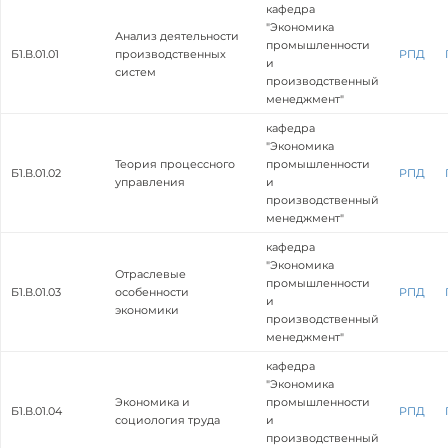
кафедра
"Экономика
Анализ деятельности
промышленности
Б1.В.01.01
производственных
РПД
и
систем
производственный
менеджмент"
кафедра
"Экономика
Теория процессного
промышленности
Б1.В.01.02
РПД
управления
и
производственный
менеджмент"
кафедра
"Экономика
Отраслевые
промышленности
Б1.В.01.03
особенности
РПД
и
экономики
производственный
менеджмент"
кафедра
"Экономика
Экономика и
промышленности
Б1.В.01.04
РПД
социология труда
и
производственный