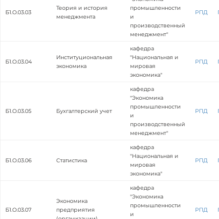
Теория и история
промышленности
Б1.О.03.03
РПД
менеджмента
и
производственный
менеджмент"
кафедра
Институциональная
"Национальная и
Б1.О.03.04
РПД
экономика
мировая
экономика"
кафедра
"Экономика
промышленности
Б1.О.03.05
Бухгалтерский учет
РПД
и
производственный
менеджмент"
кафедра
"Национальная и
Б1.О.03.06
Статистика
РПД
мировая
экономика"
кафедра
"Экономика
Экономика
промышленности
Б1.О.03.07
предприятия
РПД
и
(организации)