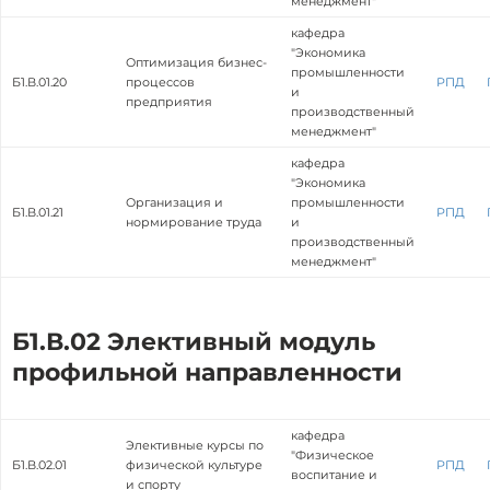
менеджмент"
кафедра
"Экономика
Оптимизация бизнес-
промышленности
Б1.В.01.20
процессов
РПД
и
предприятия
производственный
менеджмент"
кафедра
"Экономика
Организация и
промышленности
Б1.В.01.21
РПД
нормирование труда
и
производственный
менеджмент"
Б1.В.02 Элективный модуль
профильной направленности
кафедра
Элективные курсы по
"Физическое
Б1.В.02.01
физической культуре
РПД
воспитание и
и спорту