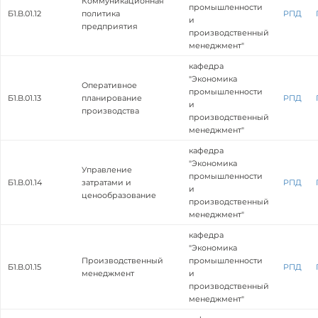
Коммуникационная
промышленности
Б1.В.01.12
политика
РПД
и
предприятия
производственный
менеджмент"
кафедра
"Экономика
Оперативное
промышленности
Б1.В.01.13
планирование
РПД
и
производства
производственный
менеджмент"
кафедра
"Экономика
Управление
промышленности
Б1.В.01.14
затратами и
РПД
и
ценообразование
производственный
менеджмент"
кафедра
"Экономика
Производственный
промышленности
Б1.В.01.15
РПД
менеджмент
и
производственный
менеджмент"