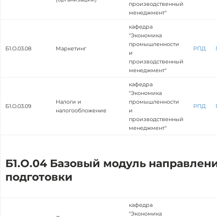
производственный
менеджмент"
кафедра
"Экономика
промышленности
Б1.О.03.08
Маркетинг
РПД
и
производственный
менеджмент"
кафедра
"Экономика
Налоги и
промышленности
Б1.О.03.09
РПД
налогообложение
и
производственный
менеджмент"
Б1.О.04 Базовый модуль направлен
подготовки
кафедра
"Экономика