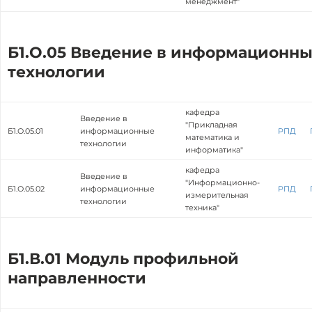
менеджмент"
Б1.О.05 Введение в информационн
технологии
кафедра
Введение в
"Прикладная
Б1.О.05.01
информационные
РПД
математика и
технологии
информатика"
кафедра
Введение в
"Информационно-
Б1.О.05.02
информационные
РПД
измерительная
технологии
техника"
Б1.В.01 Модуль профильной
направленности