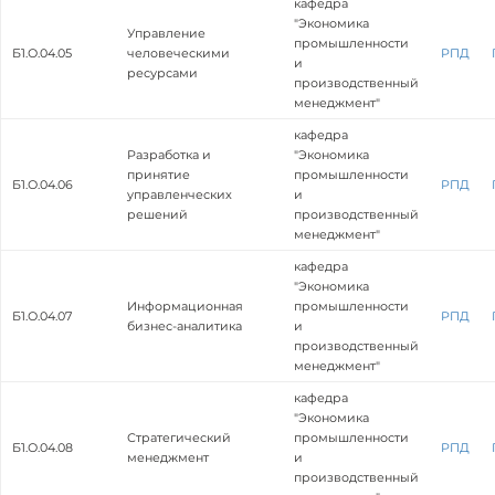
кафедра
"Экономика
Управление
промышленности
Б1.О.04.05
человеческими
РПД
и
ресурсами
производственный
менеджмент"
кафедра
Разработка и
"Экономика
принятие
промышленности
Б1.О.04.06
РПД
управленческих
и
решений
производственный
менеджмент"
кафедра
"Экономика
Информационная
промышленности
Б1.О.04.07
РПД
бизнес-аналитика
и
производственный
менеджмент"
кафедра
"Экономика
Стратегический
промышленности
Б1.О.04.08
РПД
менеджмент
и
производственный