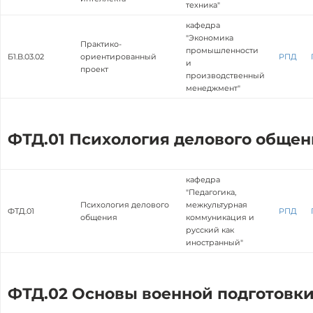
техника"
кафедра
"Экономика
Практико-
промышленности
Б1.В.03.02
ориентированный
РПД
и
проект
производственный
менеджмент"
ФТД.01 Психология делового общен
кафедра
"Педагогика,
Психология делового
межкультурная
ФТД.01
РПД
общения
коммуникация и
русский как
иностранный"
ФТД.02 Основы военной подготовк