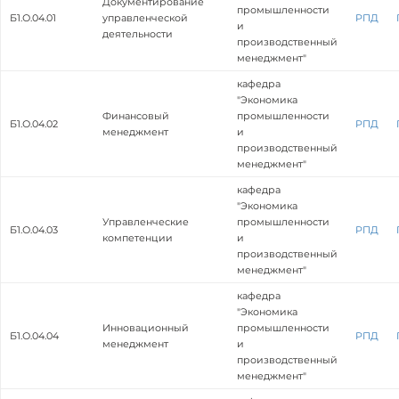
Документирование
промышленности
Б1.О.04.01
управленческой
РПД
и
деятельности
производственный
менеджмент"
кафедра
"Экономика
Финансовый
промышленности
Б1.О.04.02
РПД
менеджмент
и
производственный
менеджмент"
кафедра
"Экономика
Управленческие
промышленности
Б1.О.04.03
РПД
компетенции
и
производственный
менеджмент"
кафедра
"Экономика
Инновационный
промышленности
Б1.О.04.04
РПД
менеджмент
и
производственный
менеджмент"