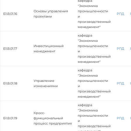
кафедра
"Экономика
Основы управления
промышленности
Б1.В.01.16
РПД
проектами
и
производственный
менеджмент"
кафедра
"Экономика
Инвестиционный
промышленности
Б1.В.01.17
РПД
менеджмент
и
производственный
менеджмент"
кафедра
"Экономика
Управление
промышленности
Б1.В.01.18
РПД
изменениями
и
производственный
менеджмент"
кафедра
"Экономика
Кросс-
промышленности
Б1.В.01.19
функциональный
РПД
и
процесс предприятия
производственный