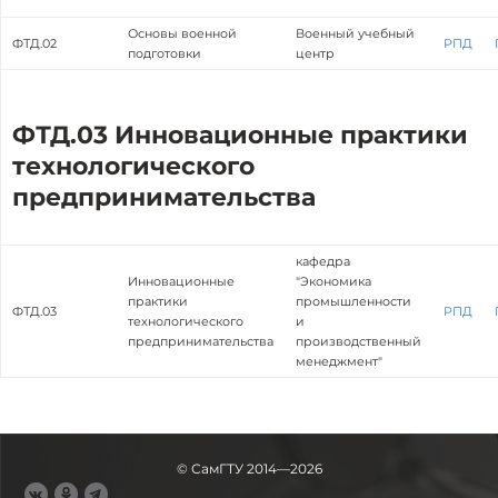
Основы военной
Военный учебный
ФТД.02
РПД
подготовки
центр
ФТД.03 Инновационные практики
технологического
предпринимательства
кафедра
Инновационные
"Экономика
практики
промышленности
ФТД.03
РПД
технологического
и
предпринимательства
производственный
менеджмент"
© СамГТУ 2014—2026