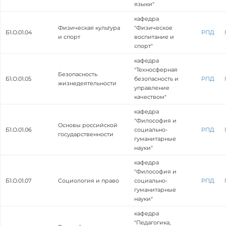
языки"
кафедра
Физическая культура
"Физическое
Б1.О.01.04
РПД
и спорт
воспитание и
спорт"
кафедра
"Техносферная
Безопасность
Б1.О.01.05
безопасность и
РПД
жизнедеятельности
управление
качеством"
кафедра
"Философия и
Основы российской
Б1.О.01.06
социально-
РПД
государственности
гуманитарные
науки"
кафедра
"Философия и
Б1.О.01.07
Социология и право
социально-
РПД
гуманитарные
науки"
кафедра
"Педагогика,