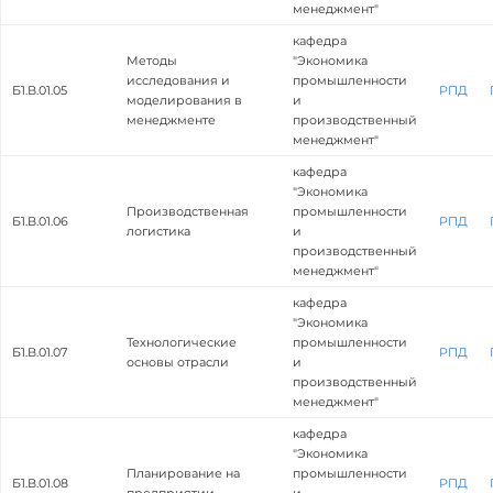
менеджмент"
кафедра
Методы
"Экономика
исследования и
промышленности
Б1.В.01.05
РПД
моделирования в
и
менеджменте
производственный
менеджмент"
кафедра
"Экономика
Производственная
промышленности
Б1.В.01.06
РПД
логистика
и
производственный
менеджмент"
кафедра
"Экономика
Технологические
промышленности
Б1.В.01.07
РПД
основы отрасли
и
производственный
менеджмент"
кафедра
"Экономика
Планирование на
промышленности
Б1.В.01.08
РПД