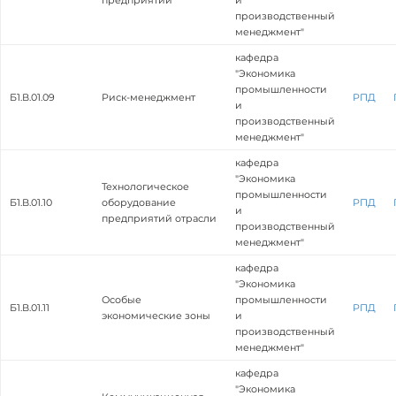
предприятии
и
производственный
менеджмент"
кафедра
"Экономика
промышленности
Б1.В.01.09
Риск-менеджмент
РПД
и
производственный
менеджмент"
кафедра
"Экономика
Технологическое
промышленности
Б1.В.01.10
оборудование
РПД
и
предприятий отрасли
производственный
менеджмент"
кафедра
"Экономика
Особые
промышленности
Б1.В.01.11
РПД
экономические зоны
и
производственный
менеджмент"
кафедра
"Экономика