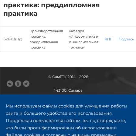
практика: преддипломная
практика
Производственная
кафедра
практика:
«Информатика и
Б2.В.03(Пд)
РПП
Подпись
преддипломная
вычислительная
практика
техника»
© СамГТУ 2014—2026
443100, Самара
Ул. Молодогвардейская, 244,
главный корпус
Мы используем файлы cookies для улучшения работы
8 (846) 278-43-11
сайта и большего удобства его использования.
rector@samgtu.ru
Продолжая пользоваться сайтом, вы подтверждаете,
что были проинформированы об использовании
Обратная связь
файлов cookies и согласны с нашими правилами