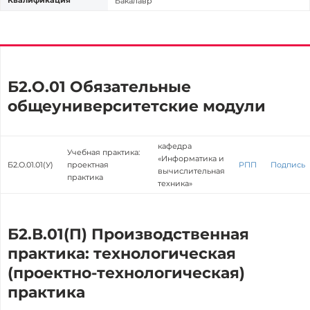
Квалификация
Бакалавр
Б2.О.01 Обязательные
общеуниверситетские модули
кафедра
Учебная практика:
«Информатика и
Б2.О.01.01(У)
проектная
РПП
Подпись
вычислительная
практика
техника»
Б2.В.01(П) Производственная
практика: технологическая
(проектно-технологическая)
практика