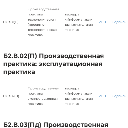
Производственная
практика:
кафедра
технологическая
«Информатика и
Б2.В.01(П)
РПП
Подпись
(проектно-
вычислительная
технологическая)
техника»
практика
Б2.В.02(П) Производственная
практика: эксплуатационная
практика
Производственная
кафедра
практика:
«Информатика и
Б2.В.02(П)
РПП
Подпись
эксплуатационная
вычислительная
практика
техника»
Б2.В.03(Пд) Производственная