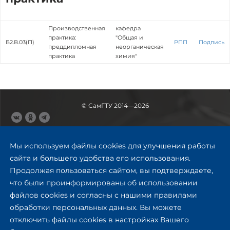
Производственная
кафедра
практика:
"Общая и
Б2.В.03(П)
РПП
Подпись
преддипломная
неорганическая
практика
химия"
© СамГТУ 2014—2026
443100, Самара
Ул. Молодогвардейская, 244,
Мы используем файлы cookies для улучшения работы
главный корпус
сайта и большего удобства его использования.
8 (846) 278-43-11
Продолжая пользоваться сайтом, вы подтверждаете,
rector@samgtu.ru
что были проинформированы об использовании
файлов cookies и согласны с нашими правилами
Обратная связь
обработки персональных данных. Вы можете
отключить файлы cookies в настройках Вашего
Приемная комиссия