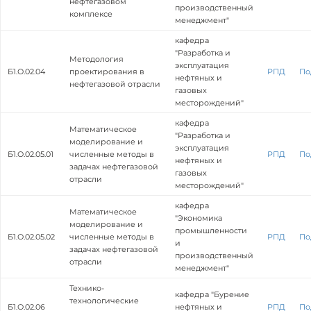
нефтегазовом
производственный
комплексе
менеджмент"
кафедра
"Разработка и
Методология
эксплуатация
Б1.О.02.04
проектирования в
РПД
По
нефтяных и
нефтегазовой отрасли
газовых
месторождений"
кафедра
Математическое
"Разработка и
моделирование и
эксплуатация
Б1.О.02.05.01
численные методы в
РПД
По
нефтяных и
задачах нефтегазовой
газовых
отрасли
месторождений"
кафедра
Математическое
"Экономика
моделирование и
промышленности
Б1.О.02.05.02
численные методы в
РПД
По
и
задачах нефтегазовой
производственный
отрасли
менеджмент"
Технико-
кафедра "Бурение
технологические
Б1.О.02.06
нефтяных и
РПД
По