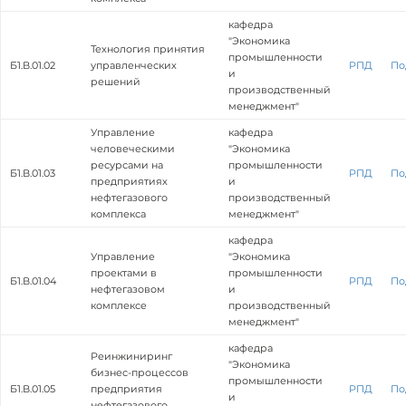
кафедра
"Экономика
Технология принятия
промышленности
Б1.В.01.02
управленческих
РПД
По
и
решений
производственный
менеджмент"
Управление
кафедра
человеческими
"Экономика
ресурсами на
промышленности
Б1.В.01.03
РПД
По
предприятиях
и
нефтегазового
производственный
комплекса
менеджмент"
кафедра
Управление
"Экономика
проектами в
промышленности
Б1.В.01.04
РПД
По
нефтегазовом
и
комплексе
производственный
менеджмент"
кафедра
Реинжиниринг
"Экономика
бизнес-процессов
промышленности
Б1.В.01.05
предприятия
РПД
По
и
нефтегазового