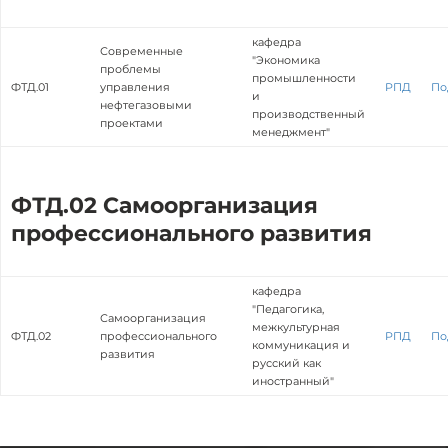
кафедра
Современные
"Экономика
проблемы
промышленности
ФТД.01
управления
РПД
По
и
нефтегазовыми
производственный
проектами
менеджмент"
ФТД.02 Самоорганизация
профессионального развития
кафедра
"Педагогика,
Самоорганизация
межкультурная
ФТД.02
профессионального
РПД
По
коммуникация и
развития
русский как
иностранный"