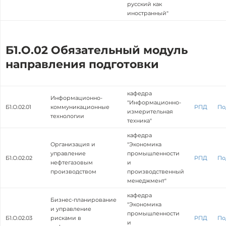
русский как
иностранный"
Б1.О.02 Обязательный модуль
направления подготовки
кафедра
Информационно-
"Информационно-
Б1.О.02.01
коммуникационные
РПД
По
измерительная
технологии
техника"
кафедра
Организация и
"Экономика
управление
промышленности
Б1.О.02.02
РПД
По
нефтегазовым
и
производством
производственный
менеджмент"
кафедра
Бизнес-планирование
"Экономика
и управление
промышленности
Б1.О.02.03
рисками в
РПД
По
и