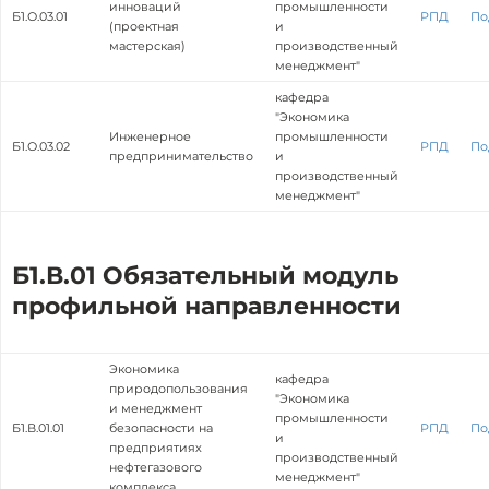
инноваций
промышленности
Б1.О.03.01
РПД
По
(проектная
и
мастерская)
производственный
менеджмент"
кафедра
"Экономика
Инженерное
промышленности
Б1.О.03.02
РПД
По
предпринимательство
и
производственный
менеджмент"
Б1.В.01 Обязательный модуль
профильной направленности
Экономика
кафедра
природопользования
"Экономика
и менеджмент
промышленности
Б1.В.01.01
безопасности на
РПД
По
и
предприятиях
производственный
нефтегазового
менеджмент"
комплекса