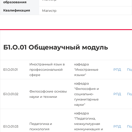
образования
Квалификация
Магистр
Б1.О.01 Общенаучный модуль
Иностранный язык в
кафедра
Б1.О.01.01
профессиональной
"Иностранные
РПД
По
сфере
языки"
кафедра
"Философия и
Философские основы
Б1.О.01.02
социально-
РПД
По
науки и техники
гуманитарные
науки"
кафедра
"Педагогика,
Педагогика и
межкультурная
Б1.О.01.03
РПД
По
психология
коммуникация и