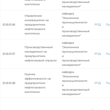
производственный
комплекса
менеджмент"
кафедра
Управление
"Экономика
инновациями на
промышленности
Б1.В.01.06
предприятиях
РПД
По
и
нефтегазового
производственный
комплекса
менеджмент"
кафедра
Производственный
"Экономика
менеджмент на
промышленности
Б1.В.01.07
РПД
По
предприятиях
и
нефтегазовой отрасли
производственный
менеджмент"
кафедра
Оценка
"Экономика
эффективности на
промышленности
Б1.В.01.08
предприятиях
РПД
По
и
нефтегазового
производственный
комплекса
менеджмент"