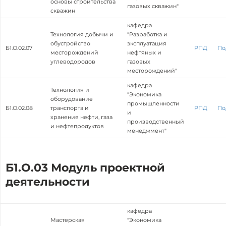
основы строительства
газовых скважин"
скважин
кафедра
Технология добычи и
"Разработка и
обустройство
эксплуатация
Б1.О.02.07
РПД
По
месторождений
нефтяных и
углеводородов
газовых
месторождений"
кафедра
Технология и
"Экономика
оборудование
промышленности
Б1.О.02.08
транспорта и
РПД
По
и
хранения нефти, газа
производственный
и нефтепродуктов
менеджмент"
Б1.О.03 Модуль проектной
деятельности
кафедра
Мастерская
"Экономика