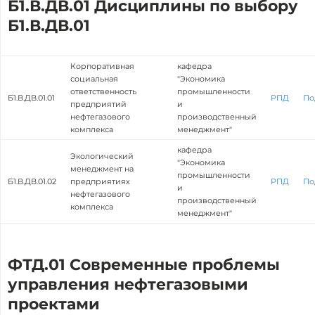
Б1.В.ДВ.01 Дисциплины по выбору
Б1.В.ДВ.01
Корпоративная
кафедра
социальная
"Экономика
ответственность
промышленности
Б1.В.ДВ.01.01
РПД
По
предприятий
и
нефтегазового
производственный
комплекса
менеджмент"
кафедра
Экологический
"Экономика
менеджмент на
промышленности
Б1.В.ДВ.01.02
предприятиях
РПД
По
и
нефтегазового
производственный
комплекса
менеджмент"
ФТД.01 Современные проблемы
управления нефтегазовыми
проектами