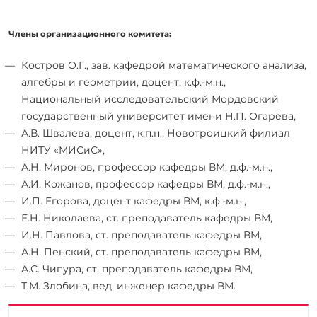
Члены организационного комитета:
Костров О.Г., зав. кафедрой математического анализа,
алгебры и геометрии, доцент, к.ф.-м.н.,
Национальный исследовательский Мордовский
государственный университет имени Н.П. Огарёва,
А.В. Швалева, доцент, к.п.н., Новотроицкий филиал
НИТУ «МИСиС»,
А.Н. Миронов, профессор кафедры ВМ, д.ф.-м.н.,
А.И. Кожанов, профессор кафедры ВМ, д.ф.-м.н.,
И.П. Егорова, доцент кафедры ВМ, к.ф.-м.н.,
Е.Н. Николаева, ст. преподаватель кафедры ВМ,
И.Н. Павлова, ст. преподаватель кафедры ВМ,
А.Н. Пенский, ст. преподаватель кафедры ВМ,
А.С. Чипура, ст. преподаватель кафедры ВМ,
Т.М. Злобина, вед. инженер кафедры ВМ.