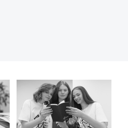
П
п
М
э
П