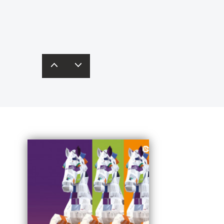
одробнее – в
карточках
редставят свои бизнес-идеи
инобрнауки России.
кспертам и получат рекомендации.
одробная информация – по
ссылке
.