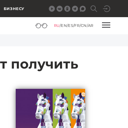
БИЗНЕСУ
RU
/
EN
/
ES
/
FR
/
CN
/
AR
т получить