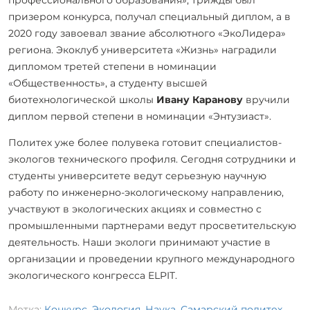
призером конкурса, получал специальный диплом, а в
2020 году завоевал звание абсолютного «ЭкоЛидера»
региона. Экоклуб университета «Жизнь» наградили
дипломом третей степени в номинации
«Общественность», а студенту высшей
биотехнологической школы
Ивану Каранову
вручили
диплом первой степени в номинации «Энтузиаст».
Политех уже более полувека готовит специалистов-
экологов технического профиля. Сегодня сотрудники и
студенты университете ведут серьезную научную
работу по инженерно-экологическому направлению,
участвуют в экологических акциях и совместно с
промышленными партнерами ведут просветительскую
деятельность. Наши экологи принимают участие в
организации и проведении крупного международного
экологического конгресса ELPIT.
Метка:
Конкурс
,
Экология
,
Наука
,
Самарский политех
,