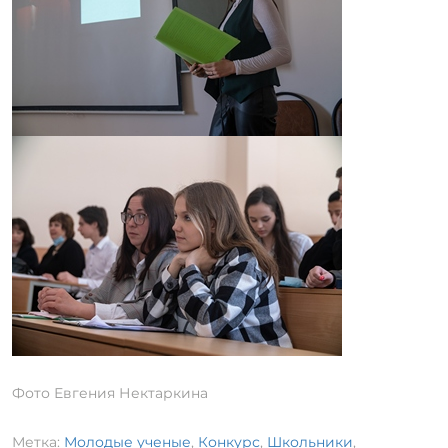
Фото Евгения Нектаркина
Метка:
Молодые ученые
,
Конкурс
,
Школьники
,