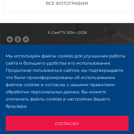
ВСЕ ФОТОГРАФИИ
© СамГТУ 2014—2026
443100, Самара
Ул. Молодогвардейская, 244,
Мы используем файлы cookies для улучшения работы
главный корпус
сайта и большего удобства его использования.
8 (846) 278-43-11
Продолжая пользоваться сайтом, вы подтверждаете,
rector@samgtu.ru
что были проинформированы об использовании
файлов cookies и согласны с нашими правилами
Обратная связь
обработки персональных данных. Вы можете
отключить файлы cookies в настройках Вашего
Приемная комиссия
браузера.
+7 (800) 302-17-71
Приёмная комиссия
Заочное обучение
СОГЛАСЕН
+ 7 (846) 279-03-58