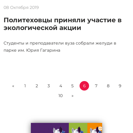
08 Октября 2019
Политеховцы приняли участие в
экологической акции
Студенты и преподаватели вуза собрали желуди в
парке им. Юрия Гагарина
«
1
2
3
4
5
6
7
8
9
10
»