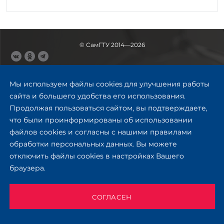
© СамГТУ 2014—2026
443100, Самара
Ул. Молодогвардейская, 244,
Мы используем файлы cookies для улучшения работы
главный корпус
сайта и большего удобства его использования.
8 (846) 278-43-11
Продолжая пользоваться сайтом, вы подтверждаете,
rector@samgtu.ru
что были проинформированы об использовании
файлов cookies и согласны с нашими правилами
Обратная связь
обработки персональных данных. Вы можете
отключить файлы cookies в настройках Вашего
Приемная комиссия
браузера.
+7 (800) 302-17-71
Приёмная комиссия
Заочное обучение
СОГЛАСЕН
+ 7 (846) 279-03-58