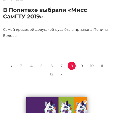
В Политехе выбрали «Мисс
СамГТУ 2019»
Самой красивой девушкой вуза была признана Полина
Белова
«
3
4
5
6
7
8
9
10
11
12
»