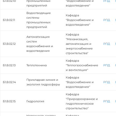
Б1.В.02.10
промышленных
"Водоснабжение и
РПД
предприятий
водоотведение"
Водоотводящие
Кафедра
системы
Б1.В.02.11
"Водоснабжение и
РПД
промышленных
водоотведение"
предприятий
Кафедра
Автоматизация
"Механизация,
систем
Б1.В.02.12
автоматизация и
РПД
водоснабжения и
энергоснабжение
водоотведения
строительства"
Кафедра
Б1.В.02.13
Теплотехника
"Теплогазоснабжение
РПД
и вентиляция"
Кафедра
Прикладная химия и
Б1.В.02.14
"Водоснабжение и
РПД
экология гидросферы
водоотведение"
Кафедра
"Природоохранное и
Б1.В.02.15
Гидрология
РПД
гидротехническое
строительство"
Надежность систем
Кафедра