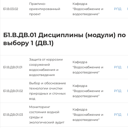
Практико-
Кафедра
Б1.В.03.02
ориентированный
"Водоснабжение и
РПД
проект
водоотведение"
Б1.В.ДВ.01 Дисциплины (модули) по
выбору 1 (ДВ.1)
Защита от коррозии
Кафедра
сооружений
Б1.В.ДВ.01.01
"Водоснабжение и
РПД
водоснабжения и
водоотведение"
водоотведения
Выбор и обоснование
Кафедра
технологии очистки
Б1.В.ДВ.01.02
"Водоснабжение и
РПД
природных и сточных
водоотведение"
вод
Мониторинг
Кафедра
состояния водной
Б1.В.ДВ.01.03
"Водоснабжение и
РПД
среды и
водоотведение"
экологический аудит