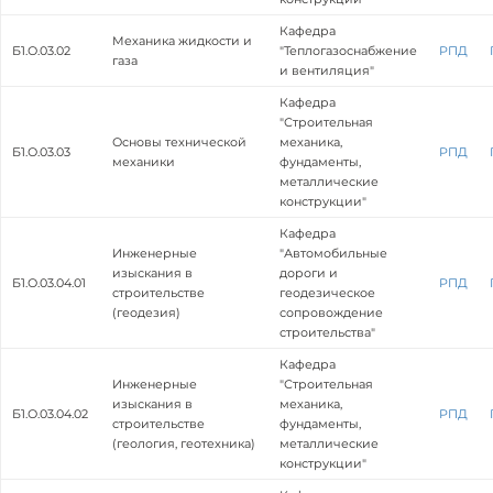
Кафедра
Механика жидкости и
Б1.О.03.02
"Теплогазоснабжение
РПД
газа
и вентиляция"
Кафедра
"Строительная
Основы технической
механика,
Б1.О.03.03
РПД
механики
фундаменты,
металлические
конструкции"
Кафедра
Инженерные
"Автомобильные
изыскания в
дороги и
Б1.О.03.04.01
РПД
строительстве
геодезическое
(геодезия)
сопровождение
строительства"
Кафедра
Инженерные
"Строительная
изыскания в
механика,
Б1.О.03.04.02
РПД
строительстве
фундаменты,
(геология, геотехника)
металлические
конструкции"