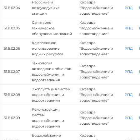
Насосные и
Кафедра
Б1.В.02.04
воздуходувные
"Водоснабжение и
РПД
станции
водоотведение"
Санитарно-
Кафедра
Б1.В.02.05
техническое
"Водоснабжение и
РПД
оборудование зданий
водоотведение"
Комплексное
Кафедра
Б1.В.02.06
использование
"Водоснабжение и
РПД
водных ресурсов
водоотведение"
Технология
Кафедра
возведения объектов
Б1.В.02.07
"Водоснабжение и
РПД
водоснабжения и
водоотведение"
водоотведения
Эксплуатация систем
Кафедра
Б1.В.02.08
водоснабжения и
"Водоснабжение и
РПД
водоотведения
водоотведение"
Реконструкция
Кафедра
систем
Б1.В.02.09
"Водоснабжение и
РПД
водоснабжения и
водоотведение"
водоотведения
Водоснабжение
Кафедра