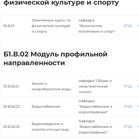
физической культуре и спорту
Элективные курсы по
кафедра
Б1.В.01
физической культуре
"Физическое
РПД
и спорту
воспитание и спорт"
Б1.В.02 Модуль профильной
направленности
кафедра "Общая и
Химия и
Б1.В.02.01
неорганическая
РПД
микробиология воды
химия"
Кафедра
Б1.В.02.02
Водоснабжение
"Водоснабжение и
РПД
водоотведение"
Кафедра
Водоотведение и
Б1.В.02.03
"Водоснабжение и
РПД
очистка сточных вод
водоотведение"