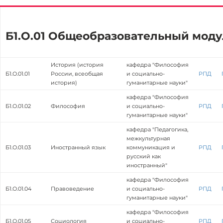
Б1.О.01 Общеобразовательный моду
История (история
кафедра "Философия
Б1.О.01.01
России, всеобщая
и социально-
РПД
история)
гуманитарные науки"
кафедра "Философия
Б1.О.01.02
Философия
и социально-
РПД
гуманитарные науки"
кафедра "Педагогика,
межкультурная
Б1.О.01.03
Иностранный язык
коммуникация и
РПД
русский как
иностранный"
кафедра "Философия
Б1.О.01.04
Правоведение
и социально-
РПД
гуманитарные науки"
кафедра "Философия
Б1.О.01.05
Социология
и социально-
РПД