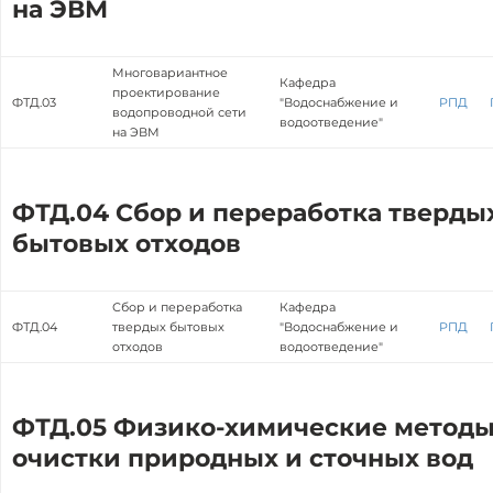
на ЭВМ
Многовариантное
Кафедра
проектирование
ФТД.03
"Водоснабжение и
РПД
водопроводной сети
водоотведение"
на ЭВМ
ФТД.04 Сбор и переработка тверды
бытовых отходов
Сбор и переработка
Кафедра
ФТД.04
твердых бытовых
"Водоснабжение и
РПД
отходов
водоотведение"
ФТД.05 Физико-химические метод
очистки природных и сточных вод