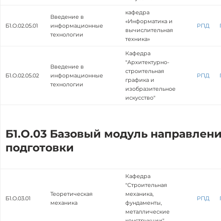
кафедра
Введение в
«Информатика и
Б1.О.02.05.01
информационные
РПД
вычислительная
технологии
техника»
Кафедра
"Архитектурно-
Введение в
строительная
Б1.О.02.05.02
информационные
РПД
графика и
технологии
изобразительное
искусство"
Б1.О.03 Базовый модуль направлен
подготовки
Кафедра
"Строительная
Теоретическая
механика,
Б1.О.03.01
РПД
механика
фундаменты,
металлические
конструкции"