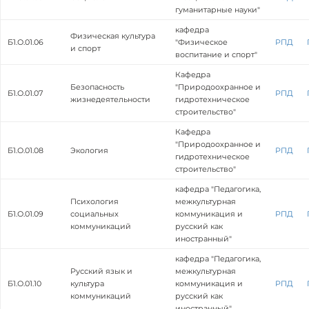
гуманитарные науки"
кафедра
Физическая культура
Б1.О.01.06
"Физическое
РПД
и спорт
воспитание и спорт"
Кафедра
Безопасность
"Природоохранное и
Б1.О.01.07
РПД
жизнедеятельности
гидротехническое
строительство"
Кафедра
"Природоохранное и
Б1.О.01.08
Экология
РПД
гидротехническое
строительство"
кафедра "Педагогика,
Психология
межкультурная
Б1.О.01.09
социальных
коммуникация и
РПД
коммуникаций
русский как
иностранный"
кафедра "Педагогика,
Русский язык и
межкультурная
Б1.О.01.10
культура
коммуникация и
РПД
коммуникаций
русский как
иностранный"