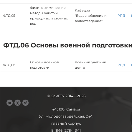
Физико-химические
Кафедра
методы очистки
ФТД.05
"Водоснабжение и
РПД
природных и сточных
водоотведение"
вод
ФТД.06 Основы военной подготовк
Основы военной
Военный учебный
ФТД.06
РПД
подготовки
центр
© СамГТУ 2014—2026
443100, Самара
Ул. Молодогвардейская, 244,
главный корпус
8 (846) 278-43-11