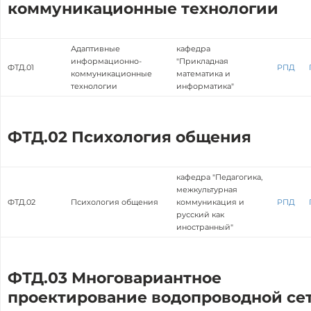
коммуникационные технологии
Адаптивные
кафедра
информационно-
"Прикладная
ФТД.01
РПД
коммуникационные
математика и
технологии
информатика"
ФТД.02 Психология общения
кафедра "Педагогика,
межкультурная
ФТД.02
Психология общения
коммуникация и
РПД
русский как
иностранный"
ФТД.03 Многовариантное
проектирование водопроводной се