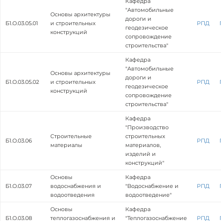
Кафедра
"Автомобильные
Основы архитектуры
дороги и
Б1.О.03.05.01
и строительных
РПД
геодезическое
конструкций
сопровождение
строительства"
Кафедра
"Автомобильные
Основы архитектуры
дороги и
Б1.О.03.05.02
и строительных
РПД
геодезическое
конструкций
сопровождение
строительства"
Кафедра
"Производство
Строительные
строительных
Б1.О.03.06
РПД
материалы
материалов,
изделий и
конструкций"
Основы
Кафедра
Б1.О.03.07
водоснабжения и
"Водоснабжение и
РПД
водоотведения
водоотведение"
Основы
Кафедра
Б1.О.03.08
теплогазоснабжения и
"Теплогазоснабжение
РПД