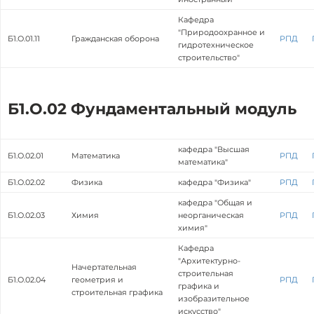
Кафедра
"Природоохранное и
Б1.О.01.11
Гражданская оборона
РПД
гидротехническое
строительство"
Б1.О.02 Фундаментальный модуль
кафедра "Высшая
Б1.О.02.01
Математика
РПД
математика"
Б1.О.02.02
Физика
кафедра "Физика"
РПД
кафедра "Общая и
Б1.О.02.03
Химия
неорганическая
РПД
химия"
Кафедра
"Архитектурно-
Начертательная
строительная
Б1.О.02.04
геометрия и
РПД
графика и
строительная графика
изобразительное
искусство"