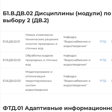
Б1.В.ДВ.02 Дисциплины (модули) по
выбору 2 (ДВ.2)
Новые инженерно-
Кафедра
технические решения
Б1.В.ДВ.02.01
"Водоснабжение и
РПД
очистки природных и
водоотведение"
сточных вод
Обработка осадков
Кафедра
Б1.В.ДВ.02.02
природных и сточных
"Водоснабжение и
РПД
вод
водоотведение"
Моделирование и
оптимизация
Кафедра
Б1.В.ДВ.02.03
территориальных
"Водоснабжение и
РПД
систем
водоотведение"
водоотведения
ФТД.01 Адаптивные информационн