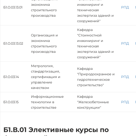
экономика
инжиниринг и
Б1.О.03.13.01
РПД
строительного
техническая
производства
экспертиза зданий и
сооружений"
Кафедра
Организация и
"Стоимостной
экономика
инжиниринг и
Б1.О.03.13.02
РПД
строительного
техническая
производства
экспертиза зданий и
сооружений"
Метрология,
Кафедра
стандартизация,
"Природоохранное и
Б1.О.03.14
сертификация и
РПД
гидротехническое
управление
строительство"
качеством
Информационные
Кафедра
Б1.О.03.15
технологии в
"Железобетонные
РПД
строительстве
конструкции"
Б1.В.01 Элективные курсы по