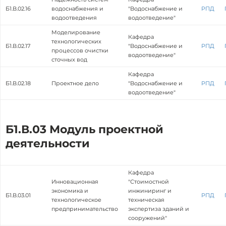
Б1.В.02.16
водоснабжения и
"Водоснабжение и
РПД
водоотведения
водоотведение"
Моделирование
Кафедра
технологических
Б1.В.02.17
"Водоснабжение и
РПД
процессов очистки
водоотведение"
сточных вод
Кафедра
Б1.В.02.18
Проектное дело
"Водоснабжение и
РПД
водоотведение"
Б1.В.03 Модуль проектной
деятельности
Кафедра
Инновационная
"Стоимостной
экономика и
инжиниринг и
Б1.В.03.01
РПД
технологическое
техническая
предпринимательство
экспертиза зданий и
сооружений"