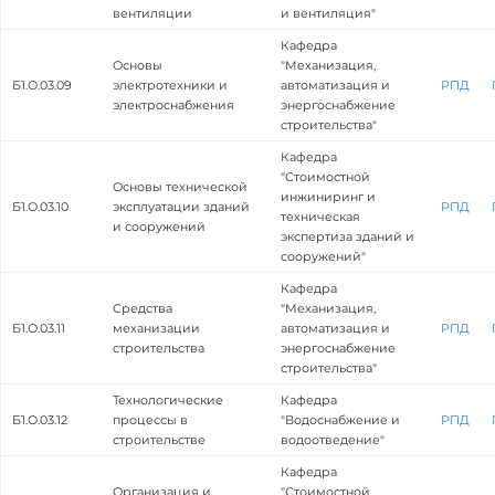
вентиляции
и вентиляция"
Кафедра
Основы
"Механизация,
Б1.О.03.09
электротехники и
автоматизация и
РПД
электроснабжения
энергоснабжение
строительства"
Кафедра
"Стоимостной
Основы технической
инжиниринг и
Б1.О.03.10
эксплуатации зданий
РПД
техническая
и сооружений
экспертиза зданий и
сооружений"
Кафедра
Средства
"Механизация,
Б1.О.03.11
механизации
автоматизация и
РПД
строительства
энергоснабжение
строительства"
Технологические
Кафедра
Б1.О.03.12
процессы в
"Водоснабжение и
РПД
строительстве
водоотведение"
Кафедра
Организация и
"Стоимостной