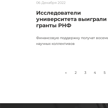
06 Декабря 2022
Исследователи
университета выиграли
гранты РНФ
Финансовую поддержку получат восем
научных коллективов
«
2
3
4
5