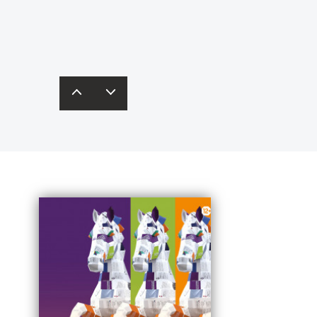
одробнее – в
карточках
редставят свои бизнес-идеи
инобрнауки России.
кспертам и получат рекомендации.
одробная информация – по
ссылке
.