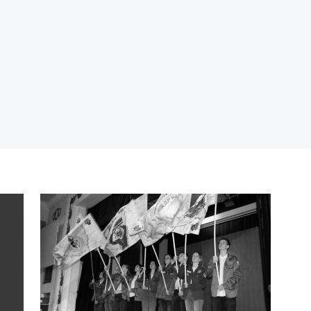
П
п
М
э
П