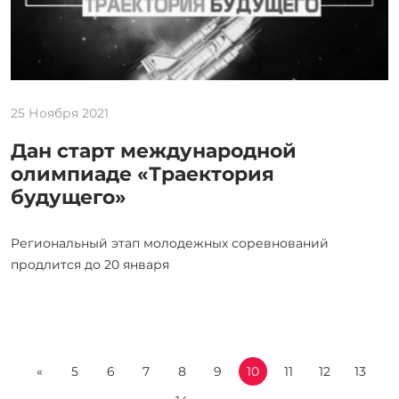
25 Ноября 2021
Дан старт международной
олимпиаде «Траектория
будущего»
Региональный этап молодежных соревнований
продлится до 20 января
«
5
6
7
8
9
10
11
12
13